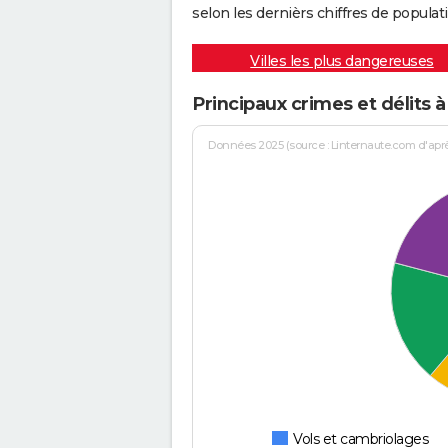
selon les dernièrs chiffres de populati
Villes les plus dangereuses
Principaux crimes et délits à
Données 2025 (source : Linternaute.com d'après 
Vols et cambriolages