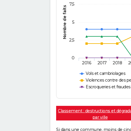
7,5
Nombre de faits
5
2,5
0
2016
2017
2018
2
Vols et cambriolages
Violences contre des p
Escroqueries et fraudes
Classement : destructions et dégrad
par ville
Si dans une commune, moins de cinq f