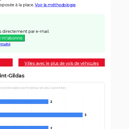
posée à la place.
Voir la méthodologie
.
 directement par e-mail.
e m'abonne
tialité
Villes avec le plus de vols de véhicules
int-Gildas
le Ministère de l'Intérieur et des Outre-Mer)
2
3
2