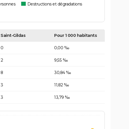
ersonnes
Destructions et dégradations
Saint-Gildas
Pour 1 000 habitants
0
0,00 ‰
2
9,55 ‰
8
30,84 ‰
3
11,82 ‰
3
13,79 ‰