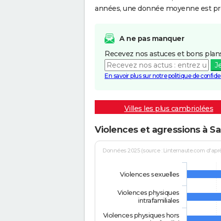
années, une donnée moyenne est pro
A ne pas manquer
Recevez nos astuces et bons plans
J
En savoir plus sur notre politique de confiden
Villes les plus cambriolées
Violences et agressions à Sa
Données 2025 (source : Linternaute.com d'après 
Violences sexuelles
Violences physiques
intrafamiliales
Violences physiques hors