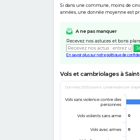
Si dans une commune, moins de cinq f
années, une donnée moyenne est pro
A ne pas manquer
Recevez nos astuces et bons plans
J
En savoir plus sur notre politique de confiden
Vols et cambriolages à Sain
Données 2025 (source : Linternaute.com d'après 
Vols sans violence contre des
personnes
Vols violents sans arme
0
Vols avec armes
0