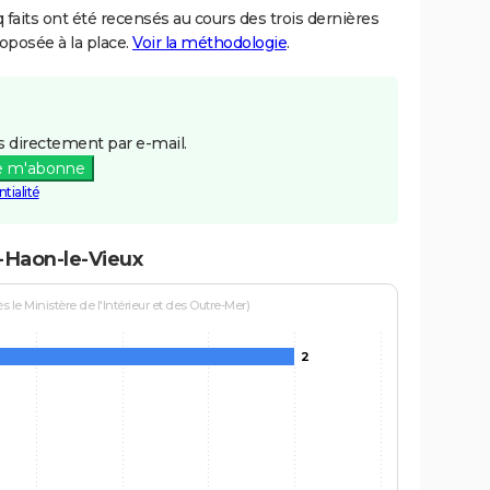
aits ont été recensés au cours des trois dernières
posée à la place.
Voir la méthodologie
.
 directement par e-mail.
e m'abonne
tialité
t-Haon-le-Vieux
le Ministère de l'Intérieur et des Outre-Mer)
2