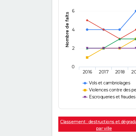
6
Nombre de faits
4
2
0
2016
2017
2018
2
Vols et cambriolages
Violences contre des p
Escroqueries et fraudes
Classement : destructions et dégrad
par ville