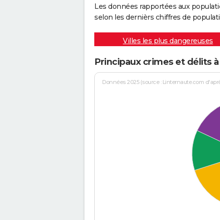
Les données rapportées aux populati
selon les dernièrs chiffres de populati
Villes les plus dangereuses
Principaux crimes et délits 
Données 2025 (source : Linternaute.com d'après 