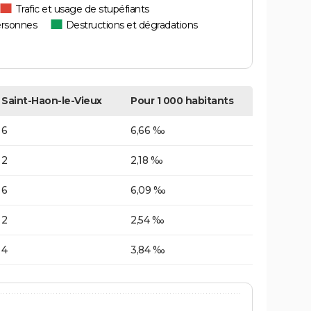
Trafic et usage de stupéfiants
ersonnes
Destructions et dégradations
Saint-Haon-le-Vieux
Pour 1 000 habitants
6
6,66 ‰
2
2,18 ‰
6
6,09 ‰
2
2,54 ‰
4
3,84 ‰