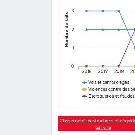
3
Nombre de faits
2
1
0
2016
2017
2018
2
Vols et cambriolages
Violences contre des p
Escroqueries et fraudes
Classement : destructions et dégrad
par ville