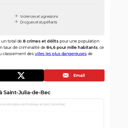
Violences et agressions
Drogues et stupéfiants
 un total de
8 crimes et délits
pour une population
 un taux de criminalité de
84,6 pour mille habitants
, ce
 du classement des
villes les plus dangereuses
de
Email
à Saint-Julia-de-Bec
le Ministère de l'Intérieur et des Outre-Mer)