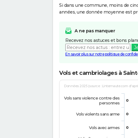
Si dans une commune, moins de cinq f
années, une donnée moyenne est pro
A ne pas manquer
Recevez nos astuces et bons plans
J
En savoir plus sur notre politique de confiden
Vols et cambriolages à Saint
Données 2025 (source : Linternaute.com d'après 
Vols sans violence contre des
0
personnes
Vols violents sans arme
0
Vols avec armes
0