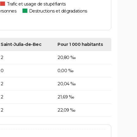
Trafic et usage de stupéfiants
ersonnes
Destructions et dégradations
Saint-Julia-de-Bec
Pour 1 000 habitants
2
20,80 ‰
0
0,00 ‰
2
20,04 ‰
2
21,69 ‰
2
22,09 ‰