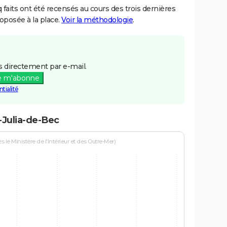
aits ont été recensés au cours des trois dernières
posée à la place.
Voir la méthodologie
.
 directement par e-mail.
e m'abonne
tialité
-Julia-de-Bec
le Ministère de l'Intérieur et des Outre-Mer)