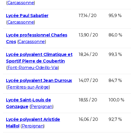
(
Carcassonne
)
Lycée Paul Sabatier
17,14 / 20
95,9 %
(
Carcassonne
)
Lycée professionnel Charles
13,90 / 20
86,0 %
Cros
(
Carcassonne
)
Lycée polyvalent Climatique et
18,24 / 20
99,3 %
Sportif Pierre de Coubertin
(
Font-Romeu-Odeillo-Via
)
Lycée polyvalent Jean Durroux
14,07 / 20
84,7 %
(
Ferrières-sur-Ariège
)
Lycée Saint-Louis de
18,55 / 20
100,0 %
Gonzague
(
Perpignan
)
Lycée polyvalent Aristide
16,06 / 20
92,7 %
Maillol
(
Perpignan
)