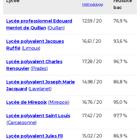
Lycée
réussite
Méthodologie
bac
Lycée professionnel Edouard
12,59 / 20
76,9 %
Herriot de Quillan
(
Quillan
)
Lycée polyvalent Jacques
16,61 / 20
93,6 %
Ruffié
(
Limoux
)
Lycée polyvalent Charles
17,28 / 20
96,7 %
Renouvier
(
Prades
)
Lycée polyvalent Joseph Marie
14,98 / 20
86,8 %
Jacquard
(
Lavelanet
)
Lycée de Mirepoix
(
Mirepoix
)
16,76 / 20
95,0 %
Lycée polyvalent Saint Louis
17,42 / 20
97,7 %
(
Carcassonne
)
Lycée polyvalent Jules Fil
15,02 / 20
86,9 %