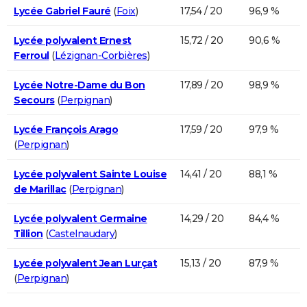
Lycée Gabriel Fauré
(
Foix
)
17,54 / 20
96,9 %
Lycée polyvalent Ernest
15,72 / 20
90,6 %
Ferroul
(
Lézignan-Corbières
)
Lycée Notre-Dame du Bon
17,89 / 20
98,9 %
Secours
(
Perpignan
)
Lycée François Arago
17,59 / 20
97,9 %
(
Perpignan
)
Lycée polyvalent Sainte Louise
14,41 / 20
88,1 %
de Marillac
(
Perpignan
)
Lycée polyvalent Germaine
14,29 / 20
84,4 %
Tillion
(
Castelnaudary
)
Lycée polyvalent Jean Lurçat
15,13 / 20
87,9 %
(
Perpignan
)