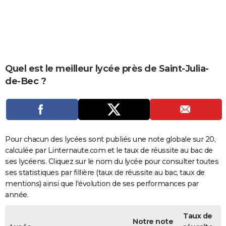
City break
Voyage de noces
Climat
Destinations
Voyage nature
Forum
+
PHOTO
GUIDES D'ACHAT
BONS PLANS
Quel est le meilleur lycée près de Saint-Julia-
CARTE DE VOEUX
de-Bec ?
Carte Bonne année
Carte Pâques
Carte de Noël
Carte Saint-Valentin
Carte d'anniversaire
DICTIONNAIRE
Biographies
Expressions
Dictionnaire
Citations
Proverbes
PROGRAMME TV
COPAINS D'AVANT
Pour chacun des lycées sont publiés une note globale sur 20,
calculée par Linternaute.com et le taux de réussite au bac de
Se connecter
Collèges
Universités
Service militaire
S'inscrire
Lycées
Primaires
Entreprises
Avis de recherche
AVIS DE DÉCÈS
ses lycéens. Cliquez sur le nom du lycée pour consulter toutes
ses statistiques par fillière (taux de réussite au bac, taux de
FORUM
mentions) ainsi que l'évolution de ses performances par
Lifestyle
Sport
Television
Cinema
Bricolage
Culture
Auto
Voyage
année.
Taux de
Notre note