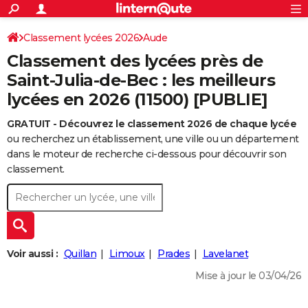
ACTUALITÉS
Connexion
S'inscrire
Classement lycées 2026
Aude
Rechercher
Société
Education
Villes
Politique
Faits Divers
Monde
+
SPORT
Classement des lycées près de
Football
Cyclisme
Forum
Coupe du monde 2026
Tennis
Rugby
CULTURE
Saint-Julia-de-Bec : les meilleurs
lycées en 2026 (11500) [PUBLIE]
TNT
Cinéma
Musique
Programme TV
Streaming
Sorties cinéma
+
FINANCE
GRATUIT - Découvrez le classement 2026 de chaque lycée
Impôts
Immobilier
Banque
Crédit
Retraite
Epargne
Risques naturels par ville
Assurance
AUTO
ou recherchez un établissement, une ville ou un département
Réserver un essai
Berlines
Forum auto
Essais
Citadines
SUV
+
dans le moteur de recherche ci-dessous pour découvrir son
HIGH-TECH
classement.
Meilleur smartphone
Ordinateurs
Guide high-tech
Mobiles
Internet
Jeux vidéo
+
BRICOLAGE
Aménagement intérieur
Cuisine
Jardinage
+
Forum
Extérieur
Salle de bains
Rangement
WEEK-END
Escapades
Expositions
Week-end nature
Guides de France
Patrimoine
Musées
+
LIFESTYLE
Voir aussi :
Quillan
Limoux
Prades
Lavelanet
Bien-être
Mode
+
Art de vivre
Loisirs
Modes de vie
SANTE
Mise à jour le 03/04/26
Guide de la santé
Médicaments
+
Alimentation
Maladies
Sommeil
VOYAGE