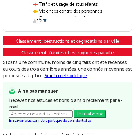
Trafic et usage de stupéfiants
Violences contre des personnes
Destructions et dégradations
1/2
Escroqueries et fraudes
Classement : destructions et dégradations par ville
Classement : fraudes et escroqueries par ville
Si dans une commune, moins de cinq faits ont été recensés
au cours des trois dernières années, une donnée moyenne est
proposée à la place.
Voir la méthodologie
.
A ne pas manquer
Recevez nos astuces et bons plans directement par e-
mail.
Je m'abonne
En savoir plus sur notre politique de confidentialité