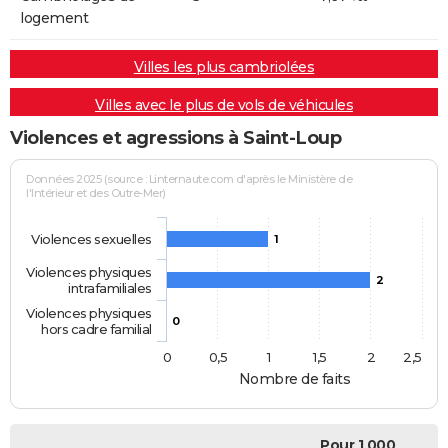
logement
Villes les plus cambriolées
Villes avec le plus de vols de véhicules
Violences et agressions à Saint-Loup
Données 2025 (source : Linternaute.com d'après le Ministère de
l'Intérieur et des Outre-Mer)
Violences sexuelles
1
Violences physiques
2
intrafamiliales
Violences physiques
0
hors cadre familial
0
0,5
1
1,5
2
2,5
Nombre de faits
Pour 1 000