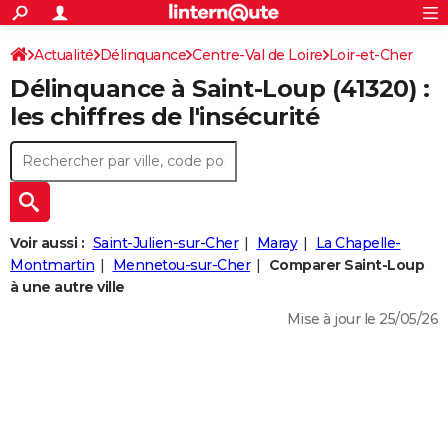
ACTUALITÉS
Connexion
S'inscrire
Actualité
Délinquance
Centre-Val de Loire
Loir-et-Cher
Rechercher
Société
Education
Villes
Politique
Faits Divers
Monde
+
SPORT
Délinquance à
Saint-Loup
(41320) :
Saint-Loup
Football
Cyclisme
Forum
Coupe du monde 2026
Tennis
Rugby
CULTURE
les chiffres de l'insécurité
TNT
Cinéma
Musique
Programme TV
Streaming
Sorties cinéma
+
FINANCE
Impôts
Immobilier
Banque
Crédit
Retraite
Epargne
Risques naturels par ville
Assurance
AUTO
Réserver un essai
Berlines
Forum auto
Essais
Citadines
SUV
+
HIGH-TECH
Voir aussi :
Saint-Julien-sur-Cher
Maray
La Chapelle-
Meilleur smartphone
Ordinateurs
Guide high-tech
Mobiles
Internet
Jeux vidéo
+
Montmartin
Mennetou-sur-Cher
Comparer Saint-Loup
BRICOLAGE
à une autre ville
Aménagement intérieur
Cuisine
Jardinage
+
Forum
Extérieur
Salle de bains
Rangement
WEEK-END
Mise à jour le 25/05/26
Escapades
Expositions
Week-end nature
Guides de France
Patrimoine
Musées
+
LIFESTYLE
Bien-être
Mode
+
Art de vivre
Loisirs
Modes de vie
SANTE
Guide de la santé
Médicaments
+
Alimentation
Maladies
Sommeil
VOYAGE