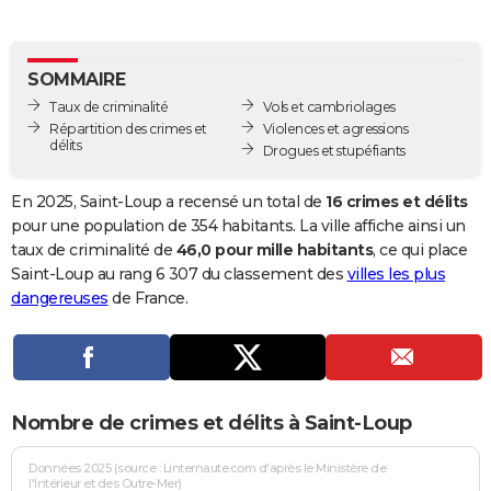
City break
Voyage de noces
Climat
Destinations
Voyage nature
Forum
+
PHOTO
GUIDES D'ACHAT
SOMMAIRE
Taux de criminalité
Vols et cambriolages
BONS PLANS
Répartition des crimes et
Violences et agressions
délits
Drogues et stupéfiants
CARTE DE VOEUX
Carte Bonne année
Carte Pâques
Carte de Noël
Carte Saint-Valentin
Carte d'anniversaire
En 2025, Saint-Loup a recensé un total de
16 crimes et délits
DICTIONNAIRE
pour une population de 354 habitants. La ville affiche ainsi un
Biographies
Expressions
Dictionnaire
Citations
Proverbes
taux de criminalité de
46,0 pour mille habitants
, ce qui place
PROGRAMME TV
Saint-Loup au rang 6 307 du classement des
villes les plus
COPAINS D'AVANT
dangereuses
de France.
Se connecter
Collèges
Universités
Service militaire
S'inscrire
Lycées
Primaires
Entreprises
Avis de recherche
AVIS DE DÉCÈS
FORUM
Nombre de crimes et délits à Saint-Loup
Lifestyle
Sport
Television
Cinema
Bricolage
Culture
Auto
Voyage
Données 2025 (source : Linternaute.com d'après le Ministère de
l'Intérieur et des Outre-Mer)