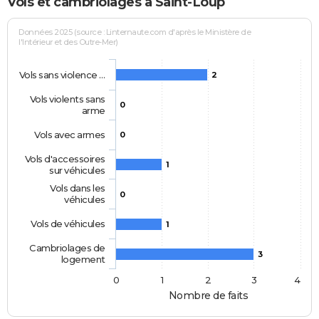
Vols et cambriolages à Saint-Loup
Données 2025 (source : Linternaute.com d'après le Ministère de
l'Intérieur et des Outre-Mer)
Vols sans violence …
2
Vols violents sans
0
arme
Vols avec armes
0
Vols d'accessoires
1
sur véhicules
Vols dans les
0
véhicules
Vols de véhicules
1
Cambriolages de
3
logement
0
1
2
3
4
Nombre de faits