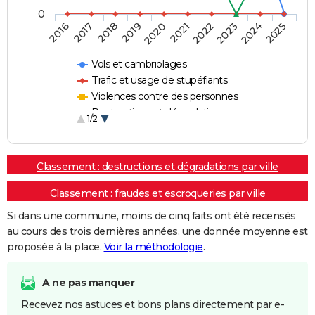
0
2018
2023
2019
2024
2020
2025
2016
2021
2017
2022
Vols et cambriolages
Trafic et usage de stupéfiants
Violences contre des personnes
Destructions et dégradations
1/2
Escroqueries et fraudes
Classement : destructions et dégradations par ville
Classement : fraudes et escroqueries par ville
Si dans une commune, moins de cinq faits ont été recensés
au cours des trois dernières années, une donnée moyenne est
proposée à la place.
Voir la méthodologie
.
A ne pas manquer
Recevez nos astuces et bons plans directement par e-