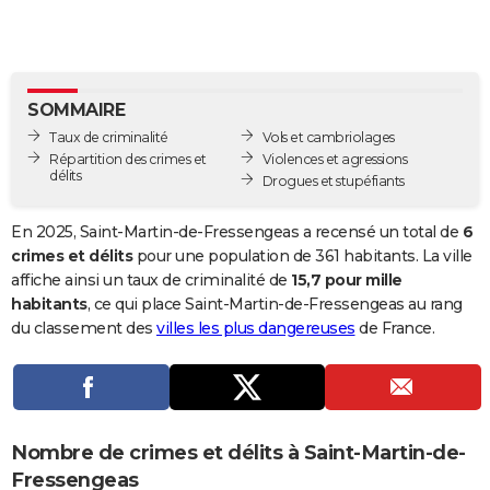
City break
Voyage de noces
Climat
Destinations
Voyage nature
Forum
+
PHOTO
GUIDES D'ACHAT
SOMMAIRE
BONS PLANS
Taux de criminalité
Vols et cambriolages
CARTE DE VOEUX
Répartition des crimes et
Violences et agressions
délits
Drogues et stupéfiants
Carte Bonne année
Carte Pâques
Carte de Noël
Carte Saint-Valentin
Carte d'anniversaire
DICTIONNAIRE
En 2025, Saint-Martin-de-Fressengeas a recensé un total de
6
Biographies
Expressions
Dictionnaire
Citations
Proverbes
PROGRAMME TV
crimes et délits
pour une population de 361 habitants. La ville
affiche ainsi un taux de criminalité de
15,7 pour mille
COPAINS D'AVANT
habitants
, ce qui place Saint-Martin-de-Fressengeas au rang
du classement des
villes les plus dangereuses
de France.
Se connecter
Collèges
Universités
Service militaire
S'inscrire
Lycées
Primaires
Entreprises
Avis de recherche
AVIS DE DÉCÈS
FORUM
Lifestyle
Sport
Television
Cinema
Bricolage
Culture
Auto
Voyage
Nombre de crimes et délits à Saint-Martin-de-
Fressengeas