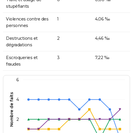
stupéfiants
Violences contre des
1
4,06 ‰
personnes
Destructions et
2
4,46 ‰
dégradations
Escroqueries et
3
7,22 ‰
fraudes
6
Nombre de faits
4
2