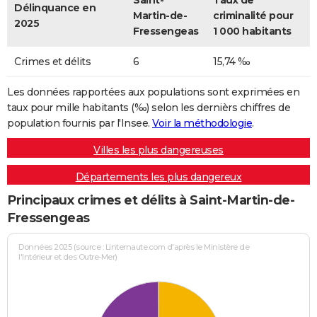
Saint-
Taux de
Délinquance en
Martin-de-
criminalité pour
2025
Fressengeas
1 000 habitants
Crimes et délits
6
15,74 ‰
Les données rapportées aux populations sont exprimées en
taux pour mille habitants (‰) selon les dernièrs chiffres de
population fournis par l'Insee.
Voir la méthodologie
.
Villes les plus dangereuses
Départements les plus dangereux
Principaux crimes et délits à Saint-Martin-de-
Fressengeas
Données 2025 (source : Linternaute.com d'après le Ministère de
l'Intérieur et des Outre-Mer)