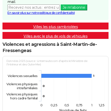
mail.
Je m'abonne
En savoir plus sur notre politique de confidentialité
Villes les plus cambriolées
Villes avec le plus de vols de véhicules
Violences et agressions à Saint-Martin-de-
Fressengeas
Données 2025 (source : Linternaute.com d'après le Ministère de
l'Intérieur et des Outre-Mer)
Violences sexuelles
1
Violences physiques
0
intrafamiliales
Violences physiques
0
hors cadre familial
0
0,25
0,5
0,75
1
1,25
Nombre de faits