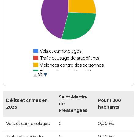
Vols et cambriolages
Trafic et usage de stupéfiants
Violences contre des personnes
Destructions et dégradations
1/2
Escroqueries et fraudes
Saint-Martin-
Délits et crimes en
Pour 1 000
de-
2025
habitants
Fressengeas
Vols et cambriolages
0
0,00 ‰
Trafic et usage de
0
0,00 ‰