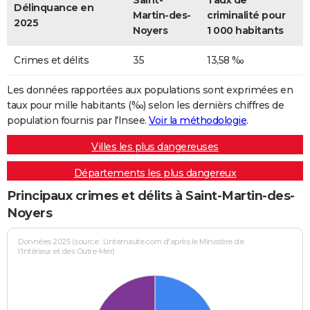
Saint-
Taux de
Délinquance en
Martin-des-
criminalité pour
2025
Noyers
1 000 habitants
Crimes et délits
35
13,58 ‰
Les données rapportées aux populations sont exprimées en
taux pour mille habitants (‰) selon les dernièrs chiffres de
population fournis par l'Insee.
Voir la méthodologie
.
Villes les plus dangereuses
Départements les plus dangereux
Principaux crimes et délits à Saint-Martin-des-
Noyers
Données 2025 (source : Linternaute.com d'après le Ministère de
l'Intérieur et des Outre-Mer)