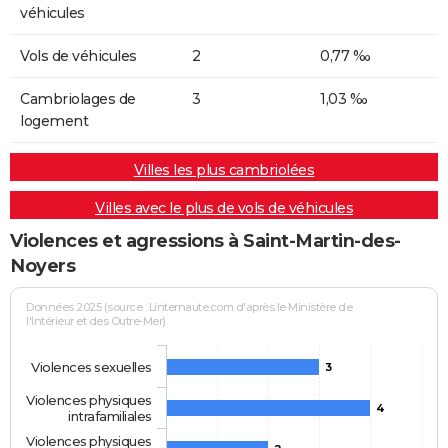
véhicules
Vols de véhicules
2
0,77 ‰
Cambriolages de
3
1,03 ‰
logement
Villes les plus cambriolées
Villes avec le plus de vols de véhicules
Violences et agressions à Saint-Martin-des-
Noyers
Données 2025 (source : Linternaute.com d'après le Ministère de
l'Intérieur et des Outre-Mer)
Violences sexuelles
3
Violences physiques
4
intrafamiliales
Violences physiques