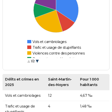
Vols et cambriolages
Trafic et usage de stupéfiants
Violences contre des personnes
Destructions et dégradations
1/2
Escroqueries et fraudes
Délits et crimes en
Saint-Martin-
Pour 1 000
2025
des-Noyers
habitants
Vols et cambriolages
12
4,67 ‰
Trafic et usage de
4
1,48 ‰
stupéfiants