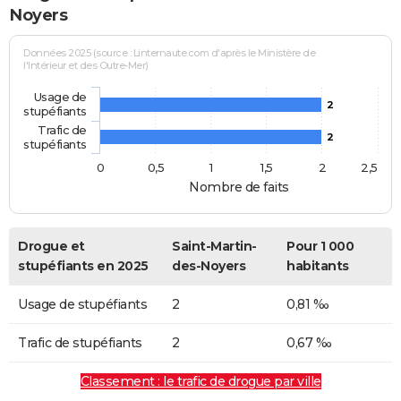
Noyers
Données 2025 (source : Linternaute.com d'après le Ministère de
l'Intérieur et des Outre-Mer)
Usage de
2
stupéfiants
Trafic de
2
stupéfiants
0
0,5
1
1,5
2
2,5
Nombre de faits
Drogue et
Saint-Martin-
Pour 1 000
stupéfiants en 2025
des-Noyers
habitants
Usage de stupéfiants
2
0,81 ‰
Trafic de stupéfiants
2
0,67 ‰
Classement : le trafic de drogue par ville