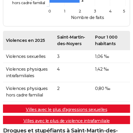
2
hors cadre familial
0
1
2
3
4
5
Nombre de faits
Saint-Martin-
Pour 1 000
Violences en 2025
des-Noyers
habitants
Violences sexuelles
3
1,06 ‰
Violences physiques
4
1,42 ‰
intrafamiliales
Violences physiques
2
0,80 ‰
hors cadre familial
Villes avec le plus d'agressions sexuelles
Villes avec le plus de violence intrafamiliale
Drogues et stupéfiants à Saint-Martin-des-