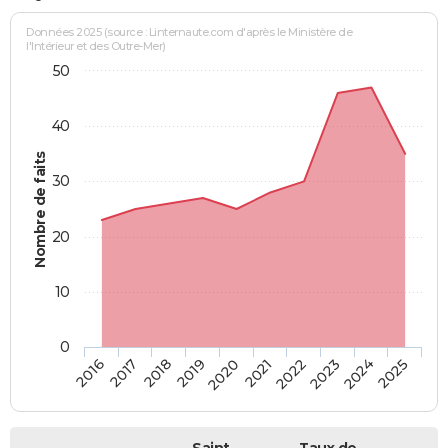
Données 2025 (source : Linternaute.com d'après le Ministère de
l'Intérieur et des Outre-Mer)
50
40
Nombre de faits
30
20
10
0
2018
2023
2017
2022
2016
2021
2020
2025
2019
2024