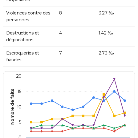
Violences contre des
8
3,27 ‰
personnes
Destructions et
4
1,42 ‰
dégradations
Escroqueries et
7
2,73 ‰
fraudes
20
Nombre de faits
15
10
5
0