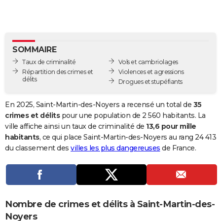
City break
Voyage de noces
Climat
Destinations
Voyage nature
Forum
+
PHOTO
GUIDES D'ACHAT
SOMMAIRE
BONS PLANS
Taux de criminalité
Vols et cambriolages
CARTE DE VOEUX
Répartition des crimes et
Violences et agressions
délits
Drogues et stupéfiants
Carte Bonne année
Carte Pâques
Carte de Noël
Carte Saint-Valentin
Carte d'anniversaire
DICTIONNAIRE
En 2025, Saint-Martin-des-Noyers a recensé un total de
35
Biographies
Expressions
Dictionnaire
Citations
Proverbes
PROGRAMME TV
crimes et délits
pour une population de 2 560 habitants. La
ville affiche ainsi un taux de criminalité de
13,6 pour mille
COPAINS D'AVANT
habitants
, ce qui place Saint-Martin-des-Noyers au rang 24 413
du classement des
villes les plus dangereuses
de France.
Se connecter
Collèges
Universités
Service militaire
S'inscrire
Lycées
Primaires
Entreprises
Avis de recherche
AVIS DE DÉCÈS
FORUM
Lifestyle
Sport
Television
Cinema
Bricolage
Culture
Auto
Voyage
Nombre de crimes et délits à Saint-Martin-des-
Noyers