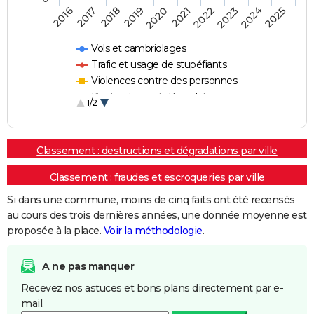
2018
2023
2017
2022
2016
2021
2020
2025
2019
2024
Vols et cambriolages
Trafic et usage de stupéfiants
Violences contre des personnes
Destructions et dégradations
1/2
Escroqueries et fraudes
Classement : destructions et dégradations par ville
Classement : fraudes et escroqueries par ville
Si dans une commune, moins de cinq faits ont été recensés
au cours des trois dernières années, une donnée moyenne est
proposée à la place.
Voir la méthodologie
.
A ne pas manquer
Recevez nos astuces et bons plans directement par e-
mail.