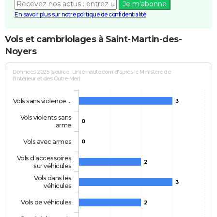
Je m'abonne
En savoir plus sur notre politique de confidentialité
Vols et cambriolages à Saint-Martin-des-
Noyers
Données 2025 (source : Linternaute.com d'après le Ministère de
l'Intérieur et des Outre-Mer)
Vols sans violence …
3
Vols violents sans
0
arme
Vols avec armes
0
Vols d'accessoires
2
sur véhicules
Vols dans les
3
véhicules
Vols de véhicules
2