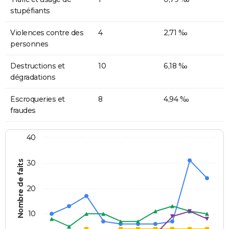
stupéfiants
Violences contre des
4
2,71 ‰
personnes
Destructions et
10
6,18 ‰
dégradations
Escroqueries et
8
4,94 ‰
fraudes
40
Nombre de faits
30
20
10