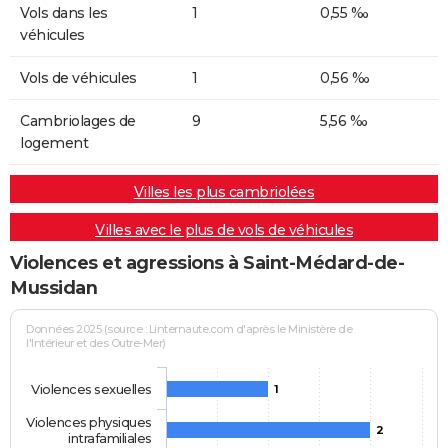
Vols dans les
1
0,55 ‰
véhicules
Vols de véhicules
1
0,56 ‰
Cambriolages de
9
5,56 ‰
logement
Villes les plus cambriolées
Villes avec le plus de vols de véhicules
Violences et agressions à Saint-Médard-de-
Mussidan
Données 2025 (source : Linternaute.com d'après le Ministère de
l'Intérieur et des Outre-Mer)
Violences sexuelles
1
Violences physiques
2
intrafamiliales