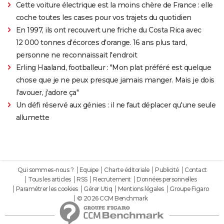
Cette voiture électrique est la moins chère de France : elle
coche toutes les cases pour vos trajets du quotidien
En 1997, ils ont recouvert une friche du Costa Rica avec
12 000 tonnes d'écorces d'orange. 16 ans plus tard,
personne ne reconnaissait l'endroit
Erling Haaland, footballeur : "Mon plat préféré est quelque
chose que je ne peux presque jamais manger. Mais je dois
l'avouer, j'adore ça"
Un défi réservé aux génies : il ne faut déplacer qu'une seule
allumette
Qui sommes-nous ?
Equipe
Charte éditoriale
Publicité
Contact
Tous les articles
RSS
Recrutement
Données personnelles
Paramétrer les cookies
Gérer Utiq
Mentions légales
Groupe Figaro
© 2026 CCM Benchmark