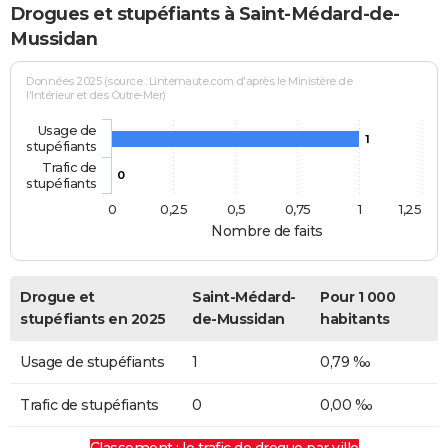
Drogues et stupéfiants à Saint-Médard-de-
Mussidan
Données 2025 (source : Linternaute.com d'après le Ministère de
l'Intérieur et des Outre-Mer)
Usage de
1
stupéfiants
Trafic de
0
stupéfiants
0
0,25
0,5
0,75
1
1,25
Nombre de faits
Drogue et
Saint-Médard-
Pour 1 000
stupéfiants en 2025
de-Mussidan
habitants
Usage de stupéfiants
1
0,79 ‰
Trafic de stupéfiants
0
0,00 ‰
Classement : le trafic de drogue par ville