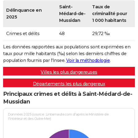
Saint-
Taux de
Délinquance en
Médard-de-
criminalité pour
2025
Mussidan
1 000 habitants
Crimes et délits
48
29,72 ‰
Les données rapportées aux populations sont exprimées en
taux pour mille habitants (‰) selon les dernièrs chiffres de
population fournis par l'Insee.
Voir la méthodologie
.
Villes les plus dangereuses
Départements les plus dangereux
Principaux crimes et délits à Saint-Médard-de-
Mussidan
Données 2025 (source : Linternaute.com d'après le Ministère de
l'Intérieur et des Outre-Mer)