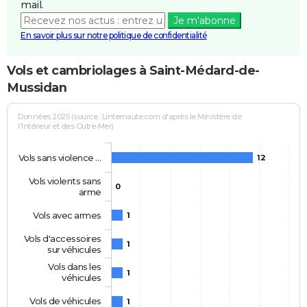
mail.
Je m'abonne
En savoir plus sur notre politique de confidentialité
Vols et cambriolages à Saint-Médard-de-
Mussidan
Données 2025 (source : Linternaute.com d'après le Ministère de
l'Intérieur et des Outre-Mer)
Vols sans violence …
12
Vols violents sans
0
arme
Vols avec armes
1
Vols d'accessoires
1
sur véhicules
Vols dans les
1
véhicules
Vols de véhicules
1