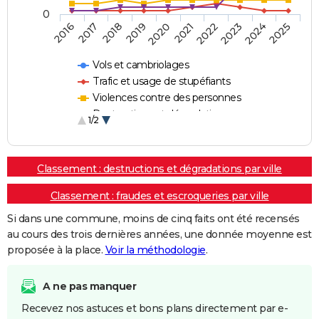
0
2018
2023
2017
2022
2016
2021
2020
2025
2019
2024
Vols et cambriolages
Trafic et usage de stupéfiants
Violences contre des personnes
Destructions et dégradations
1/2
Escroqueries et fraudes
Classement : destructions et dégradations par ville
Classement : fraudes et escroqueries par ville
Si dans une commune, moins de cinq faits ont été recensés
au cours des trois dernières années, une donnée moyenne est
proposée à la place.
Voir la méthodologie
.
A ne pas manquer
Recevez nos astuces et bons plans directement par e-