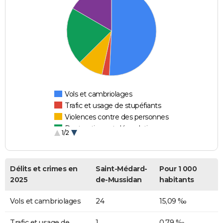
Vols et cambriolages
Trafic et usage de stupéfiants
Violences contre des personnes
Destructions et dégradations
1/2
Escroqueries et fraudes
Délits et crimes en
Saint-Médard-
Pour 1 000
2025
de-Mussidan
habitants
Vols et cambriolages
24
15,09 ‰
Trafic et usage de
1
0,79 ‰