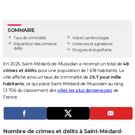
City break
Voyage de noces
Climat
Destinations
Voyage nature
Forum
+
PHOTO
GUIDES D'ACHAT
SOMMAIRE
BONS PLANS
Taux de criminalité
Vols et cambriolages
CARTE DE VOEUX
Répartition des crimes et
Violences et agressions
délits
Drogues et stupéfiants
Carte Bonne année
Carte Pâques
Carte de Noël
Carte Saint-Valentin
Carte d'anniversaire
DICTIONNAIRE
En 2025, Saint-Médard-de-Mussidan a recensé un total de
48
Biographies
Expressions
Dictionnaire
Citations
Proverbes
PROGRAMME TV
crimes et délits
pour une population de 1 618 habitants. La
ville affiche ainsi un taux de criminalité de
29,7 pour mille
COPAINS D'AVANT
habitants
, ce qui place Saint-Médard-de-Mussidan au rang
13 706 du classement des
villes les plus dangereuses
de
Se connecter
Collèges
Universités
Service militaire
S'inscrire
Lycées
Primaires
Entreprises
Avis de recherche
AVIS DE DÉCÈS
France.
FORUM
Lifestyle
Sport
Television
Cinema
Bricolage
Culture
Auto
Voyage
Nombre de crimes et délits à Saint-Médard-