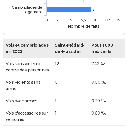
Cambriolages de
9
logement
0
2,5
5
7,5
10
12,5
15
Nombre de faits
Vols et cambriolages
Saint-Médard-
Pour 1 000
en 2025
de-Mussidan
habitants
Vols sans violence
12
7,42 ‰
contre des personnes
Vols violents sans
0
0,00 ‰
arme
Vols avec armes
1
0,39 ‰
Vols d'accessoires sur
1
0,60 ‰
véhicules