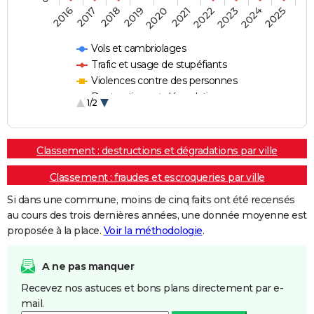
2018
2023
2017
2022
2016
2021
2020
2025
2019
2024
Vols et cambriolages
Trafic et usage de stupéfiants
Violences contre des personnes
Destructions et dégradations
1/2
Escroqueries et fraudes
Classement : destructions et dégradations par ville
Classement : fraudes et escroqueries par ville
Si dans une commune, moins de cinq faits ont été recensés
au cours des trois dernières années, une donnée moyenne est
proposée à la place.
Voir la méthodologie
.
A ne pas manquer
Recevez nos astuces et bons plans directement par e-
mail.