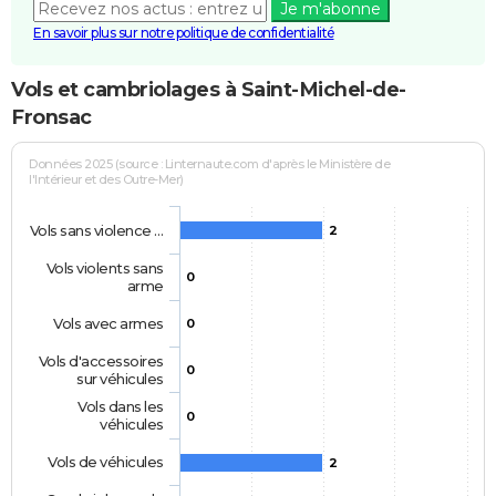
Je m'abonne
En savoir plus sur notre politique de confidentialité
Vols et cambriolages à Saint-Michel-de-
Fronsac
Données 2025 (source : Linternaute.com d'après le Ministère de
l'Intérieur et des Outre-Mer)
Vols sans violence …
2
Vols violents sans
0
arme
Vols avec armes
0
Vols d'accessoires
0
sur véhicules
Vols dans les
0
véhicules
Vols de véhicules
2