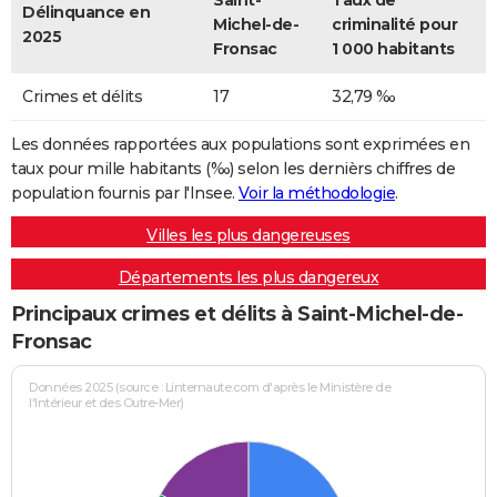
Saint-
Taux de
Délinquance en
Michel-de-
criminalité pour
2025
Fronsac
1 000 habitants
Crimes et délits
17
32,79 ‰
Les données rapportées aux populations sont exprimées en
taux pour mille habitants (‰) selon les dernièrs chiffres de
population fournis par l'Insee.
Voir la méthodologie
.
Villes les plus dangereuses
Départements les plus dangereux
Principaux crimes et délits à Saint-Michel-de-
Fronsac
Données 2025 (source : Linternaute.com d'après le Ministère de
l'Intérieur et des Outre-Mer)