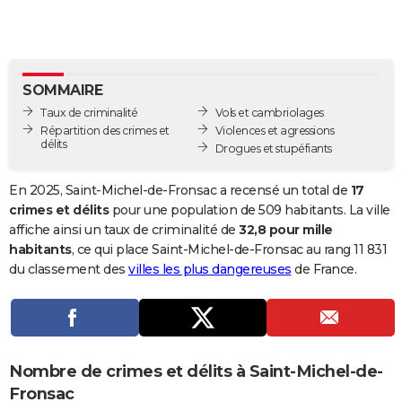
City break
Voyage de noces
Climat
Destinations
Voyage nature
Forum
+
PHOTO
GUIDES D'ACHAT
SOMMAIRE
BONS PLANS
Taux de criminalité
Vols et cambriolages
CARTE DE VOEUX
Répartition des crimes et
Violences et agressions
délits
Drogues et stupéfiants
Carte Bonne année
Carte Pâques
Carte de Noël
Carte Saint-Valentin
Carte d'anniversaire
DICTIONNAIRE
En 2025, Saint-Michel-de-Fronsac a recensé un total de
17
Biographies
Expressions
Dictionnaire
Citations
Proverbes
PROGRAMME TV
crimes et délits
pour une population de 509 habitants. La ville
affiche ainsi un taux de criminalité de
32,8 pour mille
COPAINS D'AVANT
habitants
, ce qui place Saint-Michel-de-Fronsac au rang 11 831
du classement des
villes les plus dangereuses
de France.
Se connecter
Collèges
Universités
Service militaire
S'inscrire
Lycées
Primaires
Entreprises
Avis de recherche
AVIS DE DÉCÈS
FORUM
Lifestyle
Sport
Television
Cinema
Bricolage
Culture
Auto
Voyage
Nombre de crimes et délits à Saint-Michel-de-
Fronsac