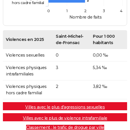
2
hors cadre familial
0
1
2
3
4
Nombre de faits
Saint-Michel-
Pour 1 000
Violences en 2025
de-Fronsac
habitants
Violences sexuelles
0
0,00 ‰
Violences physiques
3
5,34 ‰
intrafamiliales
Violences physiques
2
3,82 ‰
hors cadre familial
Villes avec le plus d'agressions sexuelles
Villes avec le plus de violence intrafamiliale
Classement : le trafic de drogue par ville