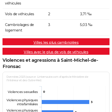
véhicules
Vols de véhicules
2
3,71 ‰
Cambriolages de
3
5,03 ‰
logement
Villes les plus cambriolées
Villes avec le plus de vols de véhicules
Violences et agressions à Saint-Michel-de-
Fronsac
Données 2025 (source : Linternaute.com d'après le Ministère de
l'Intérieur et des Outre-Mer)
Violences sexuelles
0
Violences physiques
3
intrafamiliales
Violences physiques