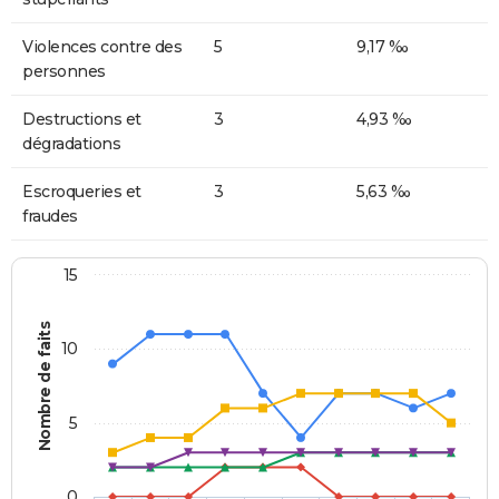
Violences contre des
5
9,17 ‰
personnes
Destructions et
3
4,93 ‰
dégradations
Escroqueries et
3
5,63 ‰
fraudes
15
Nombre de faits
10
5
0