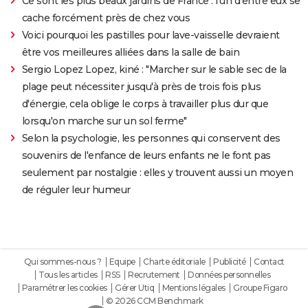
Ce sont les plus beaux jardins de France : l'un d'entre eux se
cache forcément près de chez vous
Voici pourquoi les pastilles pour lave-vaisselle devraient
être vos meilleures alliées dans la salle de bain
Sergio Lopez Lopez, kiné : "Marcher sur le sable sec de la
plage peut nécessiter jusqu'à près de trois fois plus
d'énergie, cela oblige le corps à travailler plus dur que
lorsqu'on marche sur un sol ferme"
Selon la psychologie, les personnes qui conservent des
souvenirs de l'enfance de leurs enfants ne le font pas
seulement par nostalgie : elles y trouvent aussi un moyen
de réguler leur humeur
Qui sommes-nous ?
Equipe
Charte éditoriale
Publicité
Contact
Tous les articles
RSS
Recrutement
Données personnelles
Paramétrer les cookies
Gérer Utiq
Mentions légales
Groupe Figaro
© 2026 CCM Benchmark