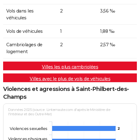
Vols dans les
2
3,56 ‰
véhicules
Vols de véhicules
1
1,88 ‰
Cambriolages de
2
2,57 ‰
logement
Villes les plus cambriolées
Villes avec le plus de vols de véhicules
Violences et agressions à Saint-Philbert-des-
Champs
Données 2025 (source : Linternaute.com d'après le Ministère de
l'Intérieur et des Outre-Mer)
Violences sexuelles
2
Violences physiques