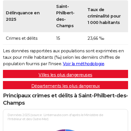
Saint-
Taux de
Délinquance en
Philbert-
criminalité pour
2025
des-
1 000 habitants
Champs
Crimes et délits
15
23,66 ‰
Les données rapportées aux populations sont exprimées en
taux pour mille habitants (‰) selon les dernièrs chiffres de
population fournis par l'Insee.
Voir la méthodologie
.
Villes les plus dangereuses
Départements les plus dangereux
Principaux crimes et délits à Saint-Philbert-des-
Champs
Données 2025 (source : Linternaute.com d'après le Ministère de
l'Intérieur et des Outre-Mer)