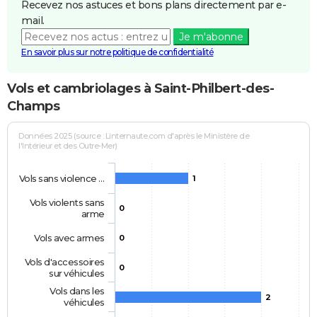
Recevez nos astuces et bons plans directement par e-
mail.
Je m'abonne
En savoir plus sur notre politique de confidentialité
Vols et cambriolages à Saint-Philbert-des-
Champs
Données 2025 (source : Linternaute.com d'après le Ministère de
l'Intérieur et des Outre-Mer)
Vols sans violence …
1
Vols violents sans
0
arme
Vols avec armes
0
Vols d'accessoires
0
sur véhicules
Vols dans les
2
véhicules