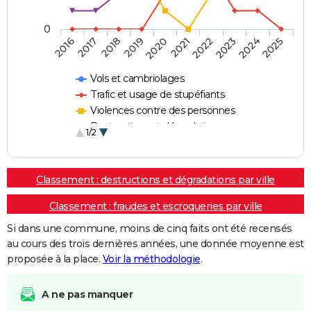
0
2018
2023
2020
2025
2017
2022
2019
2024
2016
2021
Vols et cambriolages
Trafic et usage de stupéfiants
Violences contre des personnes
Destructions et dégradations
1/2
Escroqueries et fraudes
Classement : destructions et dégradations par ville
Classement : fraudes et escroqueries par ville
Si dans une commune, moins de cinq faits ont été recensés
au cours des trois dernières années, une donnée moyenne est
proposée à la place.
Voir la méthodologie
.
A ne pas manquer