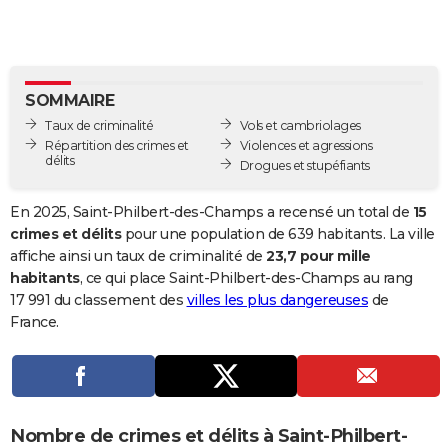
City break
Voyage de noces
Climat
Destinations
Voyage nature
Forum
+
PHOTO
GUIDES D'ACHAT
SOMMAIRE
BONS PLANS
Taux de criminalité
Vols et cambriolages
CARTE DE VOEUX
Répartition des crimes et
Violences et agressions
délits
Drogues et stupéfiants
Carte Bonne année
Carte Pâques
Carte de Noël
Carte Saint-Valentin
Carte d'anniversaire
DICTIONNAIRE
En 2025, Saint-Philbert-des-Champs a recensé un total de
15
Biographies
Expressions
Dictionnaire
Citations
Proverbes
PROGRAMME TV
crimes et délits
pour une population de 639 habitants. La ville
affiche ainsi un taux de criminalité de
23,7 pour mille
COPAINS D'AVANT
habitants
, ce qui place Saint-Philbert-des-Champs au rang
17 991 du classement des
villes les plus dangereuses
de
Se connecter
Collèges
Universités
Service militaire
S'inscrire
Lycées
Primaires
Entreprises
Avis de recherche
AVIS DE DÉCÈS
France.
FORUM
Lifestyle
Sport
Television
Cinema
Bricolage
Culture
Auto
Voyage
Nombre de crimes et délits à Saint-Philbert-