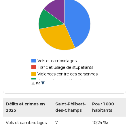
Vols et cambriolages
Trafic et usage de stupéfiants
Violences contre des personnes
Destructions et dégradations
1/2
Escroqueries et fraudes
Délits et crimes en
Saint-Philbert-
Pour 1 000
2025
des-Champs
habitants
Vols et cambriolages
7
10,24 ‰