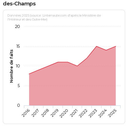
des-Champs
Données 2025 (source : Linternaute.com d'après le Ministère de
l'Intérieur et des Outre-Mer)
20
15
Nombre de faits
10
5
0
2018
2023
2017
2022
2016
2021
2020
2025
2019
2024