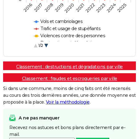
2018
2023
2017
2022
2016
2021
2020
2025
2019
2024
Vols et cambriolages
Trafic et usage de stupéfiants
Violences contre des personnes
Destructions et dégradations
1/2
Escroqueries et fraudes
Classement : destructions et dégradations par ville
Classement : fraudes et escroqueries par ville
Si dans une commune, moins de cinq faits ont été recensés
au cours des trois dernières années, une donnée moyenne est
proposée à la place.
Voir la méthodologie
.
A ne pas manquer
Recevez nos astuces et bons plans directement par e-
mail.