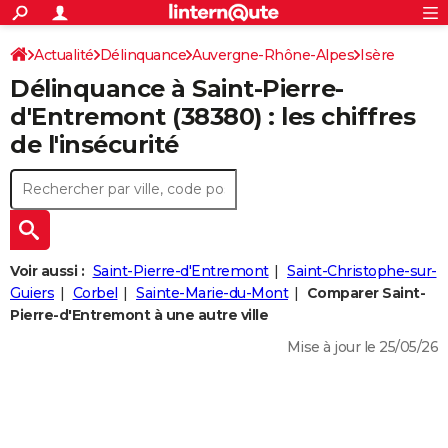
ACTUALITÉS
Connexion
S'inscrire
Actualité
Délinquance
Auvergne-Rhône-Alpes
Rechercher
Isère
Société
Education
Villes
Politique
Faits Divers
Monde
+
SPORT
Délinquance à
Saint-Pierre-
Saint-Pierre-d'Entremont
Football
Cyclisme
Forum
Coupe du monde 2026
Tennis
Rugby
CULTURE
d'Entremont
(38380) : les chiffres
de l'insécurité
TNT
Cinéma
Musique
Programme TV
Streaming
Sorties cinéma
+
FINANCE
Impôts
Immobilier
Banque
Crédit
Retraite
Epargne
Risques naturels par ville
Assurance
AUTO
Réserver un essai
Berlines
Forum auto
Essais
Citadines
SUV
+
HIGH-TECH
Meilleur smartphone
Ordinateurs
Guide high-tech
Mobiles
Internet
Jeux vidéo
+
BRICOLAGE
Voir aussi :
Saint-Pierre-d'Entremont
Saint-Christophe-sur-
Guiers
Corbel
Sainte-Marie-du-Mont
Comparer Saint-
Aménagement intérieur
Cuisine
Jardinage
+
Forum
Extérieur
Salle de bains
Rangement
WEEK-END
Pierre-d'Entremont à une autre ville
Escapades
Expositions
Week-end nature
Guides de France
Patrimoine
Musées
+
Mise à jour le 25/05/26
LIFESTYLE
Bien-être
Mode
+
Art de vivre
Loisirs
Modes de vie
SANTE
Guide de la santé
Médicaments
+
Alimentation
Maladies
Sommeil
VOYAGE