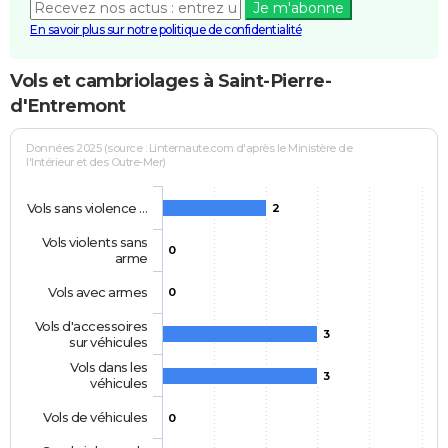
Je m'abonne
En savoir plus sur notre politique de confidentialité
Vols et cambriolages à Saint-Pierre-
d'Entremont
Données 2025 (source : Linternaute.com d'après le Ministère de
l'Intérieur et des Outre-Mer)
Vols sans violence …
2
Vols violents sans
0
arme
Vols avec armes
0
Vols d'accessoires
3
sur véhicules
Vols dans les
3
véhicules
Vols de véhicules
0