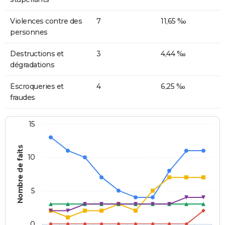
Violences contre des
7
11,65 ‰
personnes
Destructions et
3
4,44 ‰
dégradations
Escroqueries et
4
6,25 ‰
fraudes
15
Nombre de faits
10
5
0