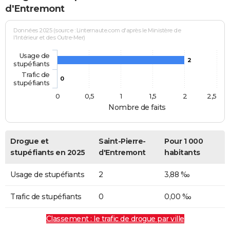
d'Entremont
Données 2025 (source : Linternaute.com d'après le Ministère de
l'Intérieur et des Outre-Mer)
Usage de
2
stupéfiants
Trafic de
0
stupéfiants
0
0,5
1
1,5
2
2,5
Nombre de faits
Drogue et
Saint-Pierre-
Pour 1 000
stupéfiants en 2025
d'Entremont
habitants
Usage de stupéfiants
2
3,88 ‰
Trafic de stupéfiants
0
0,00 ‰
Classement : le trafic de drogue par ville