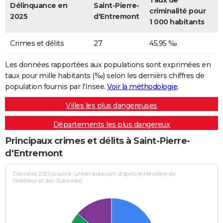
Taux de
Délinquance en
Saint-Pierre-
criminalité pour
2025
d'Entremont
1 000 habitants
Crimes et délits
27
45,95 ‰
Les données rapportées aux populations sont exprimées en
taux pour mille habitants (‰) selon les dernièrs chiffres de
population fournis par l'Insee.
Voir la méthodologie
.
Villes les plus dangereuses
Départements les plus dangereux
Principaux crimes et délits à Saint-Pierre-
d'Entremont
Données 2025 (source : Linternaute.com d'après le Ministère de
l'Intérieur et des Outre-Mer)