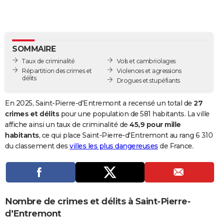
City break
Voyage de noces
Climat
Destinations
Voyage nature
Forum
+
PHOTO
GUIDES D'ACHAT
SOMMAIRE
BONS PLANS
Taux de criminalité
Vols et cambriolages
CARTE DE VOEUX
Répartition des crimes et
Violences et agressions
délits
Drogues et stupéfiants
Carte Bonne année
Carte Pâques
Carte de Noël
Carte Saint-Valentin
Carte d'anniversaire
DICTIONNAIRE
En 2025, Saint-Pierre-d'Entremont a recensé un total de
27
Biographies
Expressions
Dictionnaire
Citations
Proverbes
PROGRAMME TV
crimes et délits
pour une population de 581 habitants. La ville
affiche ainsi un taux de criminalité de
45,9 pour mille
COPAINS D'AVANT
habitants
, ce qui place Saint-Pierre-d'Entremont au rang 6 310
du classement des
villes les plus dangereuses
de France.
Se connecter
Collèges
Universités
Service militaire
S'inscrire
Lycées
Primaires
Entreprises
Avis de recherche
AVIS DE DÉCÈS
FORUM
Lifestyle
Sport
Television
Cinema
Bricolage
Culture
Auto
Voyage
Nombre de crimes et délits à Saint-Pierre-
d'Entremont