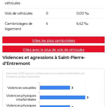
véhicules
Vols de véhicules
0
0,00 ‰
Cambriolages de
4
6,42 ‰
logement
Villes les plus cambriolées
Villes avec le plus de vols de véhicules
Violences et agressions à Saint-Pierre-
d'Entremont
Données 2025 (source : Linternaute.com d'après le Ministère de
l'Intérieur et des Outre-Mer)
Violences sexuelles
2
Violences physiques
3
intrafamiliales
Violences physiques