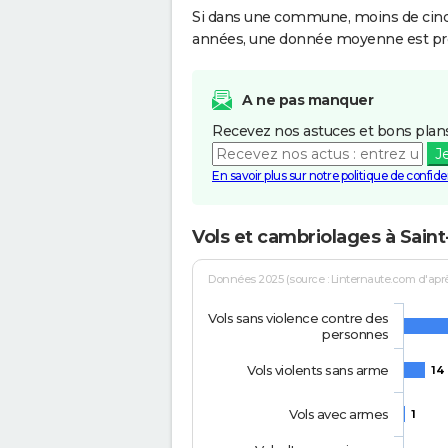
Si dans une commune, moins de cinq f
années, une donnée moyenne est pro
A ne pas manquer
Recevez nos astuces et bons plans
J
En savoir plus sur notre politique de confiden
Vols et cambriolages à Sain
Données 2025 (source : Linternaute.com d'après 
Vols sans violence contre des
personnes
Vols violents sans arme
14
Vols avec armes
1