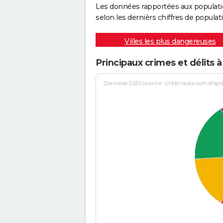
Les données rapportées aux populati
selon les dernièrs chiffres de populati
Villes les plus dangereuses
Principaux crimes et délits 
Données 2025 (source : Linternaute.com d'après 