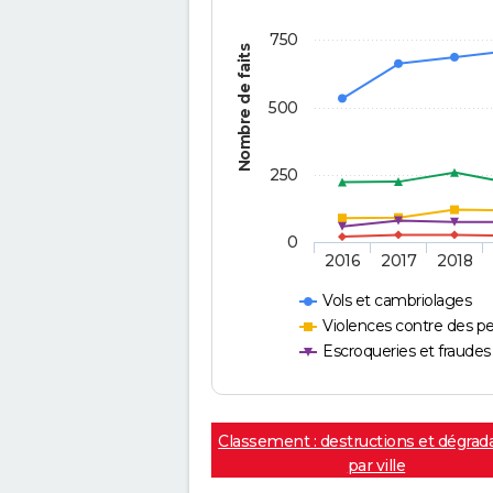
750
Nombre de faits
500
250
0
2016
2017
2018
Vols et cambriolages
Violences contre des p
Escroqueries et fraudes
Classement : destructions et dégrad
par ville