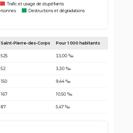
Trafic et usage de stupéfiants
ersonnes
Destructions et dégradations
Saint-Pierre-des-Corps
Pour 1 000 habitants
525
33,00 ‰
52
3,30 ‰
150
9,44 ‰
167
10,50 ‰
87
5,47 ‰