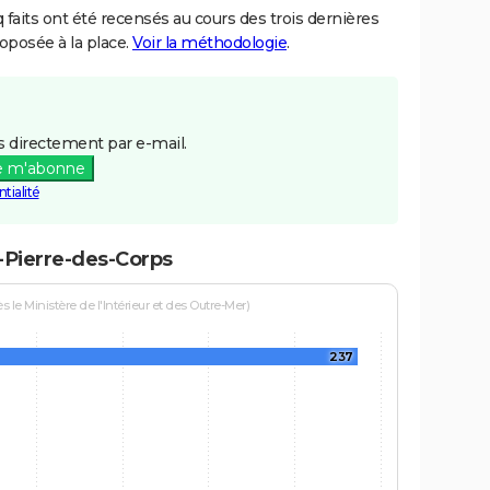
aits ont été recensés au cours des trois dernières
posée à la place.
Voir la méthodologie
.
 directement par e-mail.
e m'abonne
tialité
t-Pierre-des-Corps
le Ministère de l'Intérieur et des Outre-Mer)
237