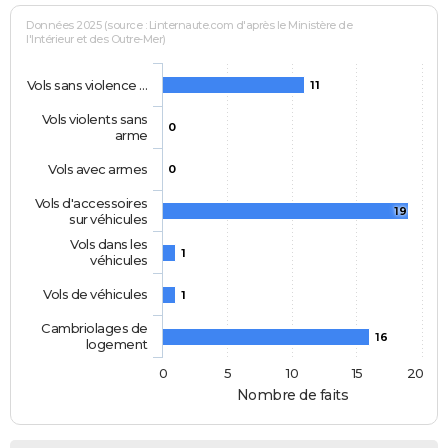
Données 2025 (source : Linternaute.com d'après le Ministère de
l'Intérieur et des Outre-Mer)
Vols sans violence …
11
Vols violents sans
0
arme
Vols avec armes
0
Vols d'accessoires
19
sur véhicules
Vols dans les
1
véhicules
Vols de véhicules
1
Cambriolages de
16
logement
0
5
10
15
20
Nombre de faits