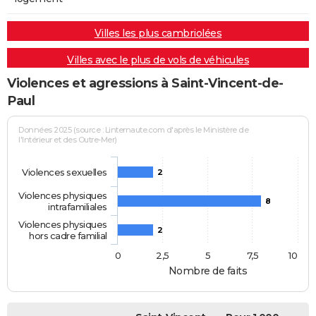
Villes les plus cambriolées
Villes avec le plus de vols de véhicules
Violences et agressions à Saint-Vincent-de-
Paul
Données 2025 (source : Linternaute.com d'après le Ministère de
l'Intérieur et des Outre-Mer)
Violences sexuelles
2
Violences physiques
8
intrafamiliales
Violences physiques
2
hors cadre familial
0
2,5
5
7,5
10
Nombre de faits