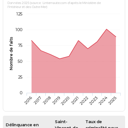
Données 2025 (source : Linternaute.com d'après le Ministère de
l'Intérieur et des Outre-Mer)
125
100
Nombre de faits
75
50
25
0
2018
2023
2019
2024
2020
2025
2016
2021
2017
2022
Saint-
Taux de
Délinquance en