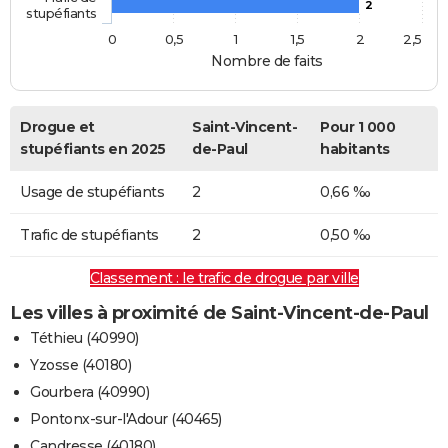
2
stupéfiants
0
0,5
1
1,5
2
2,5
Nombre de faits
Drogue et
Saint-Vincent-
Pour 1 000
stupéfiants en 2025
de-Paul
habitants
Usage de stupéfiants
2
0,66 ‰
Trafic de stupéfiants
2
0,50 ‰
Classement : le trafic de drogue par ville
Les villes à proximité de Saint-Vincent-de-Paul
Téthieu (40990)
Yzosse (40180)
Gourbera (40990)
Pontonx-sur-l'Adour (40465)
Candresse (40180)