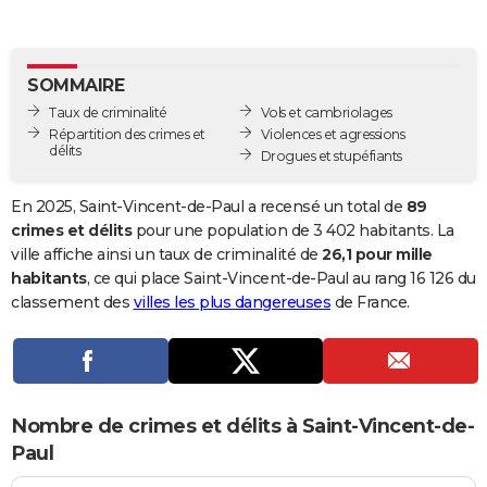
City break
Voyage de noces
Climat
Destinations
Voyage nature
Forum
+
PHOTO
GUIDES D'ACHAT
SOMMAIRE
Taux de criminalité
Vols et cambriolages
BONS PLANS
Répartition des crimes et
Violences et agressions
délits
Drogues et stupéfiants
CARTE DE VOEUX
Carte Bonne année
Carte Pâques
Carte de Noël
Carte Saint-Valentin
Carte d'anniversaire
DICTIONNAIRE
En 2025, Saint-Vincent-de-Paul a recensé un total de
89
crimes et délits
pour une population de 3 402 habitants. La
Biographies
Expressions
Dictionnaire
Citations
Proverbes
PROGRAMME TV
ville affiche ainsi un taux de criminalité de
26,1 pour mille
habitants
, ce qui place Saint-Vincent-de-Paul au rang 16 126 du
COPAINS D'AVANT
classement des
villes les plus dangereuses
de France.
Se connecter
Collèges
Universités
Service militaire
S'inscrire
Lycées
Primaires
Entreprises
Avis de recherche
AVIS DE DÉCÈS
FORUM
Lifestyle
Sport
Television
Cinema
Bricolage
Culture
Auto
Voyage
Nombre de crimes et délits à Saint-Vincent-de-
Paul