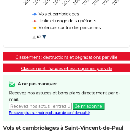
2018
2023
2020
2025
2017
2022
2019
2024
2016
2021
Vols et cambriolages
Trafic et usage de stupéfiants
Violences contre des personnes
Destructions et dégradations
1/2
Escroqueries et fraudes
Classement : destructions et dégradations par ville
Classement : fraudes et escroqueries par ville
A ne pas manquer
Recevez nos astuces et bons plans directement par e-
mail.
Je m'abonne
En savoir plus sur notre politique de confidentialité
Vols et cambriolages à Saint-Vincent-de-Paul