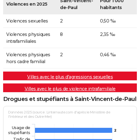
Saint-Vincent-
Pour 1 000
Violences en 2025
de-Paul
habitants
Violences sexuelles
2
0,50 ‰
Violences physiques
8
2,35 ‰
intrafamiliales
Violences physiques
2
0,46 ‰
hors cadre familial
Villes avec le plus d'agressions sexuelles
Villes avec le plus de violence intrafamiliale
Drogues et stupéfiants à Saint-Vincent-de-Paul
Données 2025 (source : Linternaute.com d'après le Ministère de
l'Intérieur et des Outre-Mer)
Usage de
2
stupéfiants
Trafic de