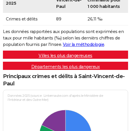
Vincent-de-
criminalité pour
2025
Paul
1 000 habitants
Crimes et délits
89
26,11 ‰
Les données rapportées aux populations sont exprimées en
taux pour mille habitants (‰) selon les dernièrs chiffres de
population fournis par l'Insee.
Voir la méthodologie
.
Villes les plus dangereuses
Départements les plus dangereux
Principaux crimes et délits à Saint-Vincent-de-
Paul
Données 2025 (source : Linternaute.com d'après le Ministère de
l'Intérieur et des Outre-Mer)