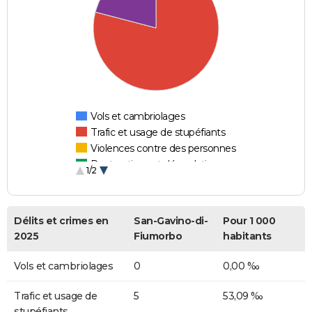
Vols et cambriolages
Trafic et usage de stupéfiants
Violences contre des personnes
Destructions et dégradations
1/2
Escroqueries et fraudes
Délits et crimes en
San-Gavino-di-
Pour 1 000
2025
Fiumorbo
habitants
Vols et cambriolages
0
0,00 ‰
Trafic et usage de
5
53,09 ‰
stupéfiants