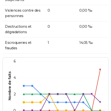
Violences contre des
0
0,00 ‰
personnes
Destructions et
0
0,00 ‰
dégradations
Escroqueries et
1
14,05 ‰
fraudes
6
Nombre de faits
4
2
0