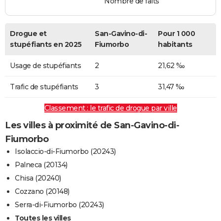
Nombre de faits
Drogue et
San-Gavino-di-
Pour 1 000
stupéfiants en 2025
Fiumorbo
habitants
Usage de stupéfiants
2
21,62 ‰
Trafic de stupéfiants
3
31,47 ‰
Classement : le trafic de drogue par ville
Les villes à proximité de San-Gavino-di-
Fiumorbo
Isolaccio-di-Fiumorbo (20243)
Palneca (20134)
Chisa (20240)
Cozzano (20148)
Serra-di-Fiumorbo (20243)
Toutes les villes