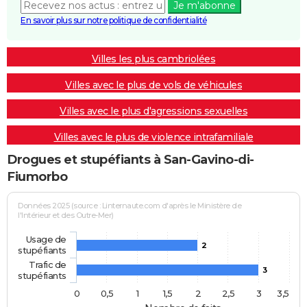
Je m'abonne
En savoir plus sur notre politique de confidentialité
Villes les plus cambriolées
Villes avec le plus de vols de véhicules
Villes avec le plus d'agressions sexuelles
Villes avec le plus de violence intrafamiliale
Drogues et stupéfiants à San-Gavino-di-
Fiumorbo
Données 2025 (source : Linternaute.com d'après le Ministère de
l'Intérieur et des Outre-Mer)
Usage de
2
stupéfiants
Trafic de
3
stupéfiants
0
0,5
1
1,5
2
2,5
3
3,5