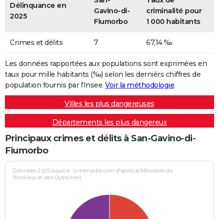
San-
Taux de
Délinquance en
Gavino-di-
criminalité pour
2025
Fiumorbo
1 000 habitants
Crimes et délits
7
67,14 ‰
Les données rapportées aux populations sont exprimées en
taux pour mille habitants (‰) selon les dernièrs chiffres de
population fournis par l'Insee.
Voir la méthodologie
.
Villes les plus dangereuses
Départements les plus dangereux
Principaux crimes et délits à San-Gavino-di-
Fiumorbo
Données 2025 (source : Linternaute.com d'après le Ministère de
l'Intérieur et des Outre-Mer)