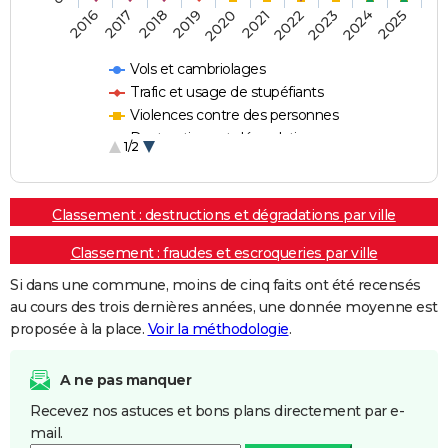
2018
2023
2019
2024
2020
2025
2016
2021
2017
2022
Vols et cambriolages
Trafic et usage de stupéfiants
Violences contre des personnes
Destructions et dégradations
1/2
Escroqueries et fraudes
Classement : destructions et dégradations par ville
Classement : fraudes et escroqueries par ville
Si dans une commune, moins de cinq faits ont été recensés
au cours des trois dernières années, une donnée moyenne est
proposée à la place.
Voir la méthodologie
.
A ne pas manquer
Recevez nos astuces et bons plans directement par e-
mail.