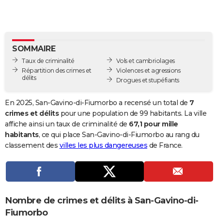
City break
Voyage de noces
Climat
Destinations
Voyage nature
Forum
+
PHOTO
GUIDES D'ACHAT
SOMMAIRE
BONS PLANS
Taux de criminalité
Vols et cambriolages
CARTE DE VOEUX
Répartition des crimes et
Violences et agressions
délits
Drogues et stupéfiants
Carte Bonne année
Carte Pâques
Carte de Noël
Carte Saint-Valentin
Carte d'anniversaire
DICTIONNAIRE
En 2025, San-Gavino-di-Fiumorbo a recensé un total de
7
Biographies
Expressions
Dictionnaire
Citations
Proverbes
PROGRAMME TV
crimes et délits
pour une population de 99 habitants. La ville
affiche ainsi un taux de criminalité de
67,1 pour mille
COPAINS D'AVANT
habitants
, ce qui place San-Gavino-di-Fiumorbo au rang du
classement des
villes les plus dangereuses
de France.
Se connecter
Collèges
Universités
Service militaire
S'inscrire
Lycées
Primaires
Entreprises
Avis de recherche
AVIS DE DÉCÈS
FORUM
Lifestyle
Sport
Television
Cinema
Bricolage
Culture
Auto
Voyage
Nombre de crimes et délits à San-Gavino-di-
Fiumorbo