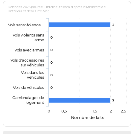
Données 2025 (source : Linternaute.com d'après le Ministère de
l'Intérieur et des Outre-Mer)
Vols sans violence …
2
Vols violents sans
0
arme
Vols avec armes
0
Vols d'accessoires
0
sur véhicules
Vols dans les
0
véhicules
Vols de véhicules
0
Cambriolages de
2
logement
0
0,5
1
1,5
2
2,5
Nombre de faits