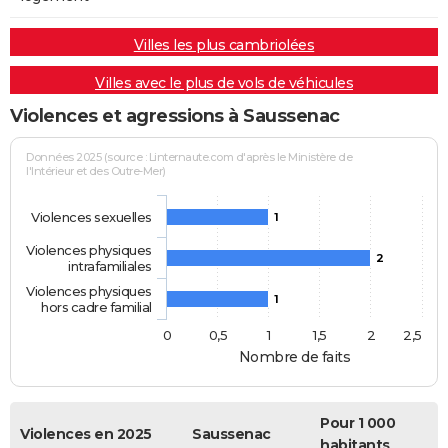
Villes les plus cambriolées
Villes avec le plus de vols de véhicules
Violences et agressions à Saussenac
Données 2025 (source : Linternaute.com d'après le Ministère de
l'Intérieur et des Outre-Mer)
Violences sexuelles
1
Violences physiques
2
intrafamiliales
Violences physiques
1
hors cadre familial
0
0,5
1
1,5
2
2,5
Nombre de faits
Pour 1 000
Violences en 2025
Saussenac
habitants