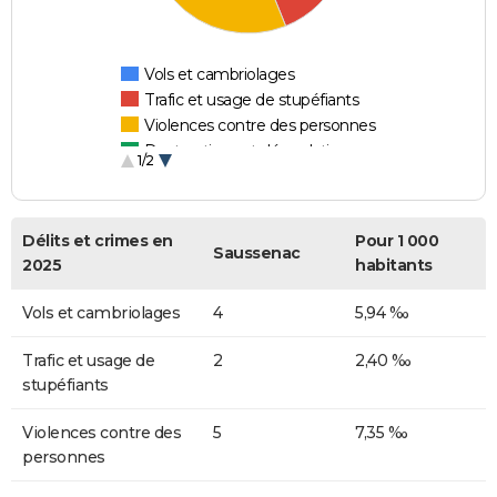
Vols et cambriolages
Trafic et usage de stupéfiants
Violences contre des personnes
Destructions et dégradations
1/2
Escroqueries et fraudes
Délits et crimes en
Pour 1 000
Saussenac
2025
habitants
Vols et cambriolages
4
5,94 ‰
Trafic et usage de
2
2,40 ‰
stupéfiants
Violences contre des
5
7,35 ‰
personnes