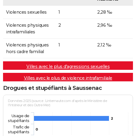
Violences sexuelles
1
2,28 ‰
Violences physiques
2
2,96 ‰
intrafamiliales
Violences physiques
1
2,12 ‰
hors cadre familial
Villes avec le plus d'agressions sexuelles
Villes avec le plus de violence intrafamiliale
Drogues et stupéfiants à Saussenac
Données 2025 (source : Linternaute.com d'après le Ministère de
l'Intérieur et des Outre-Mer)
Usage de
2
stupéfiants
Trafic de
0
stupéfiants