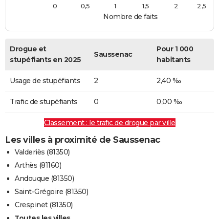
0
0,5
1
1,5
2
2,5
Nombre de faits
Drogue et
Pour 1 000
Saussenac
stupéfiants en 2025
habitants
Usage de stupéfiants
2
2,40 ‰
Trafic de stupéfiants
0
0,00 ‰
Classement : le trafic de drogue par ville
Les villes à proximité de Saussenac
Valderiès (81350)
Arthès (81160)
Andouque (81350)
Saint-Grégoire (81350)
Crespinet (81350)
Toutes les villes