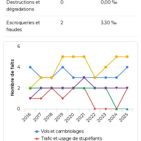
Destructions et
0
0,00 ‰
dégradations
Escroqueries et
2
3,30 ‰
fraudes
6
Nombre de faits
4
2
0
2018
2023
2019
2024
2020
2025
2016
2021
2017
2022
Vols et cambriolages
Trafic et usage de stupéfiants