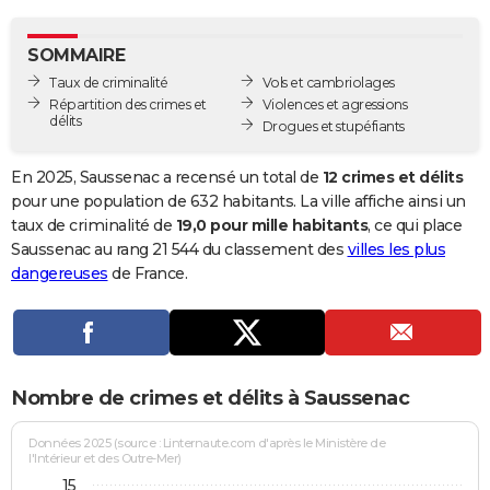
City break
Voyage de noces
Climat
Destinations
Voyage nature
Forum
+
PHOTO
SOMMAIRE
GUIDES D'ACHAT
Taux de criminalité
Vols et cambriolages
Répartition des crimes et
Violences et agressions
BONS PLANS
délits
Drogues et stupéfiants
CARTE DE VOEUX
En 2025, Saussenac a recensé un total de
12 crimes et délits
Carte Bonne année
Carte Pâques
Carte de Noël
Carte Saint-Valentin
Carte d'anniversaire
pour une population de 632 habitants. La ville affiche ainsi un
DICTIONNAIRE
taux de criminalité de
19,0 pour mille habitants
, ce qui place
Biographies
Expressions
Dictionnaire
Citations
Proverbes
Saussenac au rang 21 544 du classement des
villes les plus
PROGRAMME TV
dangereuses
de France.
COPAINS D'AVANT
Se connecter
Collèges
Universités
Service militaire
S'inscrire
Lycées
Primaires
Entreprises
Avis de recherche
AVIS DE DÉCÈS
FORUM
Nombre de crimes et délits à Saussenac
Lifestyle
Sport
Television
Cinema
Bricolage
Culture
Auto
Voyage
Données 2025 (source : Linternaute.com d'après le Ministère de
l'Intérieur et des Outre-Mer)
15