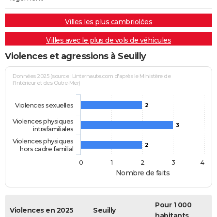
Villes les plus cambriolées
Villes avec le plus de vols de véhicules
Violences et agressions à Seuilly
Données 2025 (source : Linternaute.com d'après le Ministère de
l'Intérieur et des Outre-Mer)
Violences sexuelles
2
Violences physiques
3
intrafamiliales
Violences physiques
2
hors cadre familial
0
1
2
3
4
Nombre de faits
Pour 1 000
Violences en 2025
Seuilly
habitants