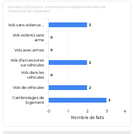
Données 2025 (source : Linternaute.com d'après le Ministère de
l'Intérieur et des Outre-Mer)
Vols sans violence …
2
Vols violents sans
0
arme
Vols avec armes
0
Vols d'accessoires
2
sur véhicules
Vols dans les
0
véhicules
Vols de véhicules
2
Cambriolages de
3
logement
0
1
2
3
4
Nombre de faits