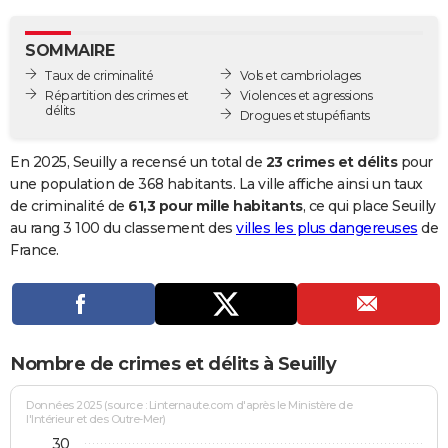
City break
Voyage de noces
Climat
Destinations
Voyage nature
Forum
+
PHOTO
SOMMAIRE
GUIDES D'ACHAT
Taux de criminalité
Vols et cambriolages
Répartition des crimes et
Violences et agressions
BONS PLANS
délits
Drogues et stupéfiants
CARTE DE VOEUX
En 2025, Seuilly a recensé un total de
23 crimes et délits
pour
Carte Bonne année
Carte Pâques
Carte de Noël
Carte Saint-Valentin
Carte d'anniversaire
une population de 368 habitants. La ville affiche ainsi un taux
DICTIONNAIRE
de criminalité de
61,3 pour mille habitants
, ce qui place Seuilly
Biographies
Expressions
Dictionnaire
Citations
Proverbes
au rang 3 100 du classement des
villes les plus dangereuses
de
PROGRAMME TV
France.
COPAINS D'AVANT
Se connecter
Collèges
Universités
Service militaire
S'inscrire
Lycées
Primaires
Entreprises
Avis de recherche
AVIS DE DÉCÈS
FORUM
Nombre de crimes et délits à Seuilly
Lifestyle
Sport
Television
Cinema
Bricolage
Culture
Auto
Voyage
Données 2025 (source : Linternaute.com d'après le Ministère de
l'Intérieur et des Outre-Mer)
30