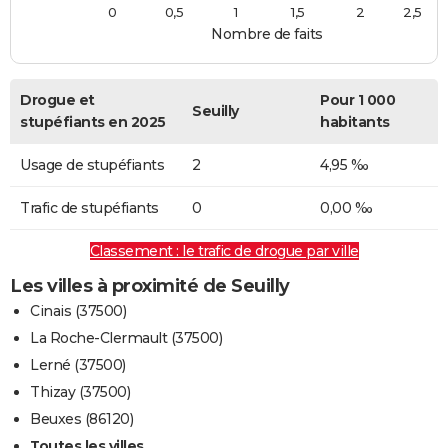
0
0,5
1
1,5
2
2,5
Nombre de faits
Drogue et
Pour 1 000
Seuilly
stupéfiants en 2025
habitants
Usage de stupéfiants
2
4,95 ‰
Trafic de stupéfiants
0
0,00 ‰
Classement : le trafic de drogue par ville
Les villes à proximité de Seuilly
Cinais (37500)
La Roche-Clermault (37500)
Lerné (37500)
Thizay (37500)
Beuxes (86120)
Toutes les villes