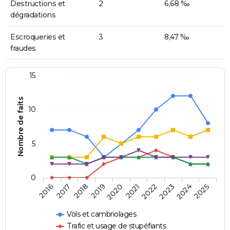
Destructions et
2
6,68 ‰
dégradations
Escroqueries et
3
8,47 ‰
fraudes
15
Nombre de faits
10
5
0
2018
2023
2017
2022
2016
2021
2020
2025
2019
2024
Vols et cambriolages
Trafic et usage de stupéfiants