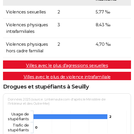
Violences sexuelles
2
5,77 ‰
Violences physiques
3
8,43 ‰
intrafamiliales
Violences physiques
2
4,70 ‰
hors cadre familial
Villes avec le plus d'agressions sexuelles
Villes avec le plus de violence intrafamiliale
Drogues et stupéfiants à Seuilly
Données 2025 (source : Linternaute.com d'après le Ministère de
l'Intérieur et des Outre-Mer)
Usage de
2
stupéfiants
Trafic de
0
stupéfiants