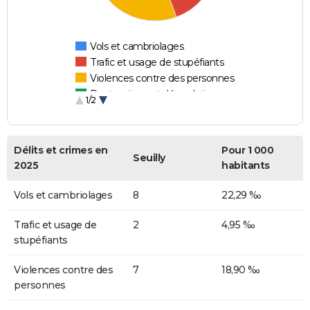
Vols et cambriolages
Trafic et usage de stupéfiants
Violences contre des personnes
Destructions et dégradations
1/2
Escroqueries et fraudes
Délits et crimes en
Pour 1 000
Seuilly
2025
habitants
Vols et cambriolages
8
22,29 ‰
Trafic et usage de
2
4,95 ‰
stupéfiants
Violences contre des
7
18,90 ‰
personnes