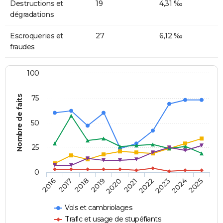
Destructions et
19
4,31 ‰
dégradations
Escroqueries et
27
6,12 ‰
fraudes
100
Nombre de faits
75
50
25
0
2018
2023
2019
2024
2020
2025
2016
2021
2017
2022
Vols et cambriolages
Trafic et usage de stupéfiants