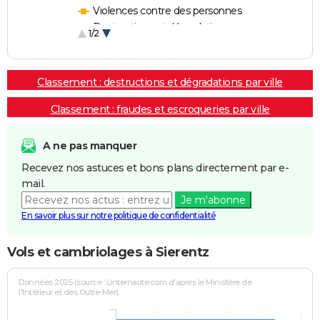
Violences contre des personnes
Destructions et dégradations
1/2
Escroqueries et fraudes
Classement : destructions et dégradations par ville
Classement : fraudes et escroqueries par ville
A ne pas manquer
Recevez nos astuces et bons plans directement par e-
mail.
Je m'abonne
En savoir plus sur notre politique de confidentialité
Vols et cambriolages à Sierentz
Données 2025 (source : Linternaute.com d'après le Ministère de
l'Intérieur et des Outre-Mer)