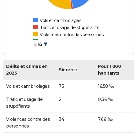
Vols et cambriolages
Trafic et usage de stupéfiants
Violences contre des personnes
Destructions et dégradations
1/2
Escroqueries et fraudes
Délits et crimes en
Pour 1 000
Sierentz
2025
habitants
Vols et cambriolages
73
16,58 ‰
Trafic et usage de
2
0,36 ‰
stupéfiants
Violences contre des
34
7,66 ‰
personnes