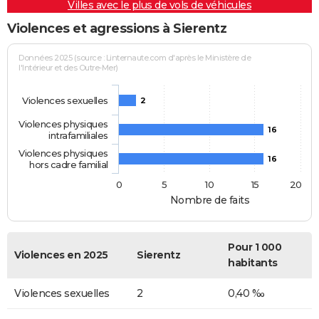
Villes avec le plus de vols de véhicules
Violences et agressions à Sierentz
Données 2025 (source : Linternaute.com d'après le Ministère de
l'Intérieur et des Outre-Mer)
Violences sexuelles
2
Violences physiques
16
intrafamiliales
Violences physiques
16
hors cadre familial
0
5
10
15
20
Nombre de faits
Pour 1 000
Violences en 2025
Sierentz
habitants
Violences sexuelles
2
0,40 ‰