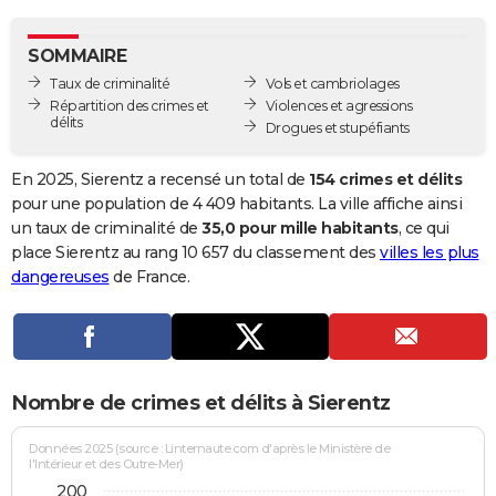
City break
Voyage de noces
Climat
Destinations
Voyage nature
Forum
+
PHOTO
SOMMAIRE
GUIDES D'ACHAT
Taux de criminalité
Vols et cambriolages
Répartition des crimes et
Violences et agressions
BONS PLANS
délits
Drogues et stupéfiants
CARTE DE VOEUX
En 2025, Sierentz a recensé un total de
154 crimes et délits
Carte Bonne année
Carte Pâques
Carte de Noël
Carte Saint-Valentin
Carte d'anniversaire
pour une population de 4 409 habitants. La ville affiche ainsi
DICTIONNAIRE
un taux de criminalité de
35,0 pour mille habitants
, ce qui
Biographies
Expressions
Dictionnaire
Citations
Proverbes
place Sierentz au rang 10 657 du classement des
villes les plus
PROGRAMME TV
dangereuses
de France.
COPAINS D'AVANT
Se connecter
Collèges
Universités
Service militaire
S'inscrire
Lycées
Primaires
Entreprises
Avis de recherche
AVIS DE DÉCÈS
FORUM
Nombre de crimes et délits à Sierentz
Lifestyle
Sport
Television
Cinema
Bricolage
Culture
Auto
Voyage
Données 2025 (source : Linternaute.com d'après le Ministère de
l'Intérieur et des Outre-Mer)
200