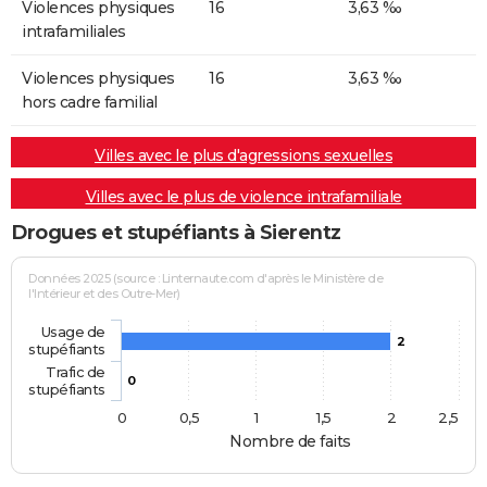
Violences physiques
16
3,63 ‰
intrafamiliales
Violences physiques
16
3,63 ‰
hors cadre familial
Villes avec le plus d'agressions sexuelles
Villes avec le plus de violence intrafamiliale
Drogues et stupéfiants à Sierentz
Données 2025 (source : Linternaute.com d'après le Ministère de
l'Intérieur et des Outre-Mer)
Usage de
2
stupéfiants
Trafic de
0
stupéfiants
0
0,5
1
1,5
2
2,5
Nombre de faits