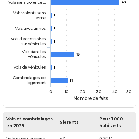
Vols sans violence …
43
Vols violents sans
1
arme
Vols avec armes
1
Vols d'accessoires
1
sur véhicules
Vols dans les
15
véhicules
Vols de véhicules
1
Cambriolages de
11
logement
0
10
20
30
40
50
Nombre de faits
Vols et cambriolages
Pour 1 000
Sierentz
en 2025
habitants
Vols sans violence
43
9,75 ‰