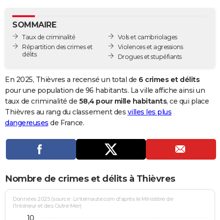
City break
Voyage de noces
Climat
Destinations
Voyage nature
Forum
+
PHOTO
SOMMAIRE
GUIDES D'ACHAT
Taux de criminalité
Vols et cambriolages
Répartition des crimes et
Violences et agressions
BONS PLANS
délits
Drogues et stupéfiants
CARTE DE VOEUX
En 2025, Thièvres a recensé un total de
6 crimes et délits
Carte Bonne année
Carte Pâques
Carte de Noël
Carte Saint-Valentin
Carte d'anniversaire
pour une population de 96 habitants. La ville affiche ainsi un
DICTIONNAIRE
taux de criminalité de
58,4 pour mille habitants
, ce qui place
Biographies
Expressions
Dictionnaire
Citations
Proverbes
Thièvres au rang du classement des
villes les plus
PROGRAMME TV
dangereuses
de France.
COPAINS D'AVANT
Se connecter
Collèges
Universités
Service militaire
S'inscrire
Lycées
Primaires
Entreprises
Avis de recherche
AVIS DE DÉCÈS
FORUM
Nombre de crimes et délits à Thièvres
Lifestyle
Sport
Television
Cinema
Bricolage
Culture
Auto
Voyage
Données 2025 (source : Linternaute.com d'après le Ministère de
l'Intérieur et des Outre-Mer)
10