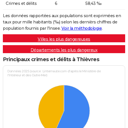
Crimes et délits
6
58,43 ‰
Les données rapportées aux populations sont exprimées en
taux pour mille habitants (‰) selon les dernièrs chiffres de
population fournis par l'Insee.
Voir la méthodologie
.
Villes les plus dangereuses
Départements les plus dangereux
Principaux crimes et délits à Thièvres
Données 2025 (source : Linternaute.com d'après le Ministère de
l'Intérieur et des Outre-Mer)