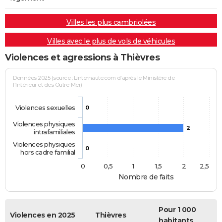
Villes les plus cambriolées
Villes avec le plus de vols de véhicules
Violences et agressions à Thièvres
Données 2025 (source : Linternaute.com d'après le Ministère de
l'Intérieur et des Outre-Mer)
Violences sexuelles
0
Violences physiques
2
intrafamiliales
Violences physiques
0
hors cadre familial
0
0,5
1
1,5
2
2,5
Nombre de faits
Pour 1 000
Violences en 2025
Thièvres
habitants