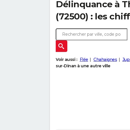
Délinquance à
T
(72500) : les chif
Voir aussi :
Flée
Chahaignes
Jupi
sur-Dinan à une autre ville