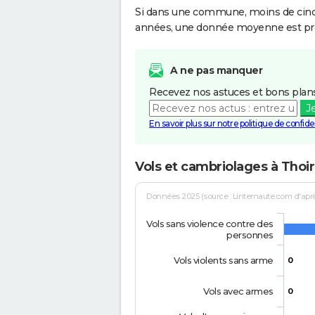
Si dans une commune, moins de cinq f
années, une donnée moyenne est pro
A ne pas manquer
Recevez nos astuces et bons plans
J
En savoir plus sur notre politique de confiden
Vols et cambriolages à Thoi
Données 2025 (source : Linternaute.com d'après 
Vols sans violence contre des
personnes
Vols violents sans arme
0
Vols avec armes
0