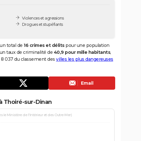
Violences et agressions
Drogues et stupéfiants
un total de
16 crimes et délits
pour une population
i un taux de criminalité de
40,9 pour mille habitants
,
ng 8 037 du classement des
villes les plus dangereuses
Email
à Thoiré-sur-Dinan
le Ministère de l'Intérieur et des Outre-Mer)