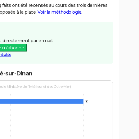
aits ont été recensés au cours des trois dernières
posée à la place.
Voir la méthodologie
.
 directement par e-mail.
e m'abonne
tialité
ré-sur-Dinan
le Ministère de l'Intérieur et des Outre-Mer)
2