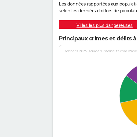
Les données rapportées aux populati
selon les dernièrs chiffres de populati
Villes les plus dangereuses
Principaux crimes et délits 
Données 2025 (source : Linternaute.com d'après 