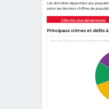
Les données rapportées aux populati
selon les dernièrs chiffres de populati
Villes les plus dangereuses
Principaux crimes et délits 
Données 2025 (source : Linternaute.com d'après 