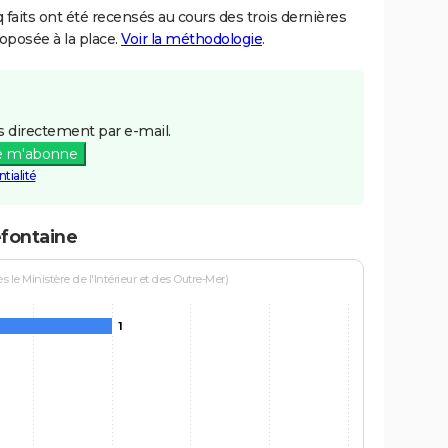
aits ont été recensés au cours des trois dernières
posée à la place.
Voir la méthodologie
.
 directement par e-mail.
e m'abonne
tialité
efontaine
le Ministère de l'Intérieur et des Outre-Mer)
1