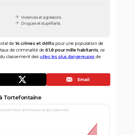
Violences et agressions
Drogues et stupéfiants
total de
14 crimes et délits
pour une population de
n taux de criminalité de
61,8 pour mille habitants
, ce
5 du classement des
villes les plus dangereuses
de
Email
à Tortefontaine
le Ministère de l'Intérieur et des Outre-Mer)