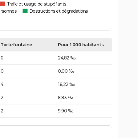
Trafic et usage de stupéfiants
ersonnes
Destructions et dégradations
Tortefontaine
Pour 1 000 habitants
6
24,82 ‰
0
0,00 ‰
4
18,22 ‰
2
8,83 ‰
2
9,90 ‰