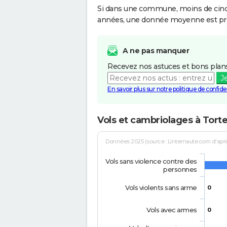
Si dans une commune, moins de cinq f
années, une donnée moyenne est pro
A ne pas manquer
Recevez nos astuces et bons plans
J
En savoir plus sur notre politique de confiden
Vols et cambriolages à Tort
Données 2025 (source : Linternaute.com d'après 
Vols sans violence contre des
personnes
Vols violents sans arme
0
Vols avec armes
0