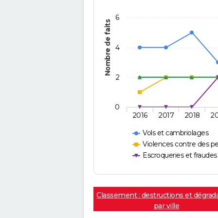
6
Nombre de faits
4
2
0
2016
2017
2018
2
Vols et cambriolages
Violences contre des p
Escroqueries et fraudes
Classement : destructions et dégrad
par ville