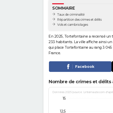
SOMMAIRE
Taux de criminalité
Répartition des crimes et délits
Vols et cambriolages
En 2025, Tortefontaine a recensé un 
233 habitants. La ville affiche ainsi u
qui place Tortefontaine au rang 3 04
France.
Facebook
Nombre de crimes et délits 
Données 2025 (source : Linternaute.com d'après 
15
12,5