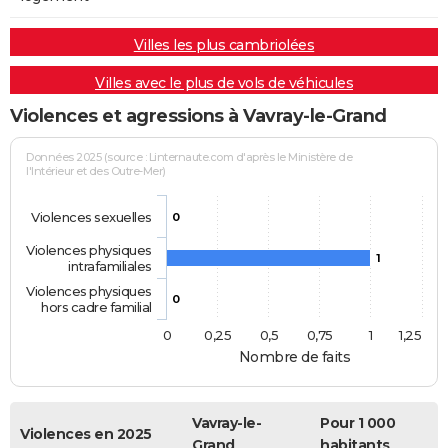
Villes les plus cambriolées
Villes avec le plus de vols de véhicules
Violences et agressions à Vavray-le-Grand
Données 2025 (source : Linternaute.com d'après le Ministère de
l'Intérieur et des Outre-Mer)
Violences sexuelles
0
Violences physiques
1
intrafamiliales
Violences physiques
0
hors cadre familial
0
0,25
0,5
0,75
1
1,25
Nombre de faits
Vavray-le-
Pour 1 000
Violences en 2025
Grand
habitants