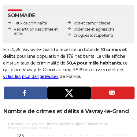
City break
Voyage de noces
Climat
Destinations
Voyage nature
Forum
+
PHOTO
SOMMAIRE
GUIDES D'ACHAT
Taux de criminalité
Vols et cambriolages
Répartition des crimes et
Violences et agressions
BONS PLANS
délits
Drogues et stupéfiants
CARTE DE VOEUX
En 2025, Vavray-le-Grand a recensé un total de
10 crimes et
Carte Bonne année
Carte Pâques
Carte de Noël
Carte Saint-Valentin
Carte d'anniversaire
délits
pour une population de 176 habitants. La ville affiche
DICTIONNAIRE
ainsi un taux de criminalité de
58,4 pour mille habitants
, ce
Biographies
Expressions
Dictionnaire
Citations
Proverbes
qui place Vavray-le-Grand au rang 3 539 du classement des
PROGRAMME TV
villes les plus dangereuses
de France.
COPAINS D'AVANT
Se connecter
Collèges
Universités
Service militaire
S'inscrire
Lycées
Primaires
Entreprises
Avis de recherche
AVIS DE DÉCÈS
FORUM
Nombre de crimes et délits à Vavray-le-Grand
Lifestyle
Sport
Television
Cinema
Bricolage
Culture
Auto
Voyage
Données 2025 (source : Linternaute.com d'après le Ministère de
l'Intérieur et des Outre-Mer)
12,5