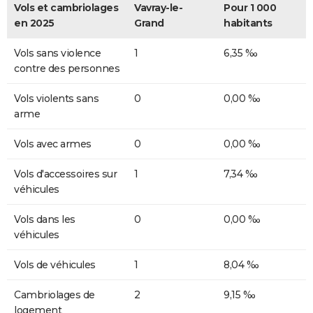
Vols et cambriolages
Vavray-le-
Pour 1 000
en 2025
Grand
habitants
Vols sans violence
1
6,35 ‰
contre des personnes
Vols violents sans
0
0,00 ‰
arme
Vols avec armes
0
0,00 ‰
Vols d'accessoires sur
1
7,34 ‰
véhicules
Vols dans les
0
0,00 ‰
véhicules
Vols de véhicules
1
8,04 ‰
Cambriolages de
2
9,15 ‰
logement