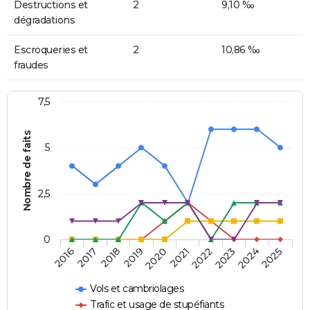
Destructions et
2
9,10 ‰
dégradations
Escroqueries et
2
10,86 ‰
fraudes
7,5
Nombre de faits
5
2,5
0
2018
2023
2020
2025
2017
2022
2019
2024
2016
2021
Vols et cambriolages
Trafic et usage de stupéfiants