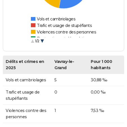
Vols et cambriolages
Trafic et usage de stupéfiants
Violences contre des personnes
Destructions et dégradations
1/2
Escroqueries et fraudes
Délits et crimes en
Vavray-le-
Pour 1 000
2025
Grand
habitants
Vols et cambriolages
5
30,88 ‰
Trafic et usage de
0
0,00 ‰
stupéfiants
Violences contre des
1
7,53 ‰
personnes