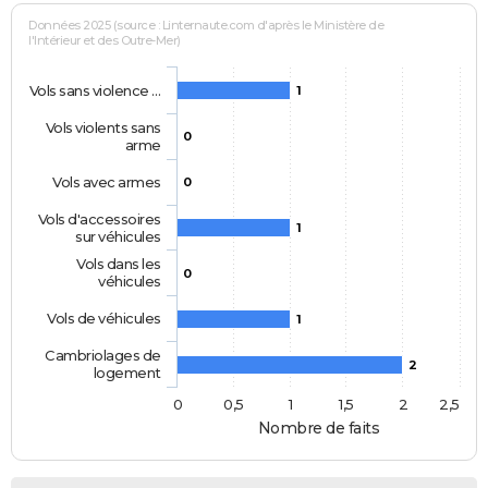
Données 2025 (source : Linternaute.com d'après le Ministère de
l'Intérieur et des Outre-Mer)
Vols sans violence …
1
Vols violents sans
0
arme
Vols avec armes
0
Vols d'accessoires
1
sur véhicules
Vols dans les
0
véhicules
Vols de véhicules
1
Cambriolages de
2
logement
0
0,5
1
1,5
2
2,5
Nombre de faits