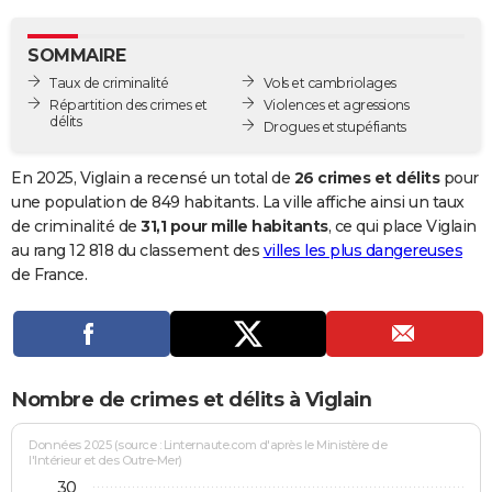
City break
Voyage de noces
Climat
Destinations
Voyage nature
Forum
+
PHOTO
SOMMAIRE
GUIDES D'ACHAT
Taux de criminalité
Vols et cambriolages
Répartition des crimes et
Violences et agressions
BONS PLANS
délits
Drogues et stupéfiants
CARTE DE VOEUX
En 2025, Viglain a recensé un total de
26 crimes et délits
pour
Carte Bonne année
Carte Pâques
Carte de Noël
Carte Saint-Valentin
Carte d'anniversaire
une population de 849 habitants. La ville affiche ainsi un taux
DICTIONNAIRE
de criminalité de
31,1 pour mille habitants
, ce qui place Viglain
Biographies
Expressions
Dictionnaire
Citations
Proverbes
au rang 12 818 du classement des
villes les plus dangereuses
PROGRAMME TV
de France.
COPAINS D'AVANT
Se connecter
Collèges
Universités
Service militaire
S'inscrire
Lycées
Primaires
Entreprises
Avis de recherche
AVIS DE DÉCÈS
FORUM
Nombre de crimes et délits à Viglain
Lifestyle
Sport
Television
Cinema
Bricolage
Culture
Auto
Voyage
Données 2025 (source : Linternaute.com d'après le Ministère de
l'Intérieur et des Outre-Mer)
30