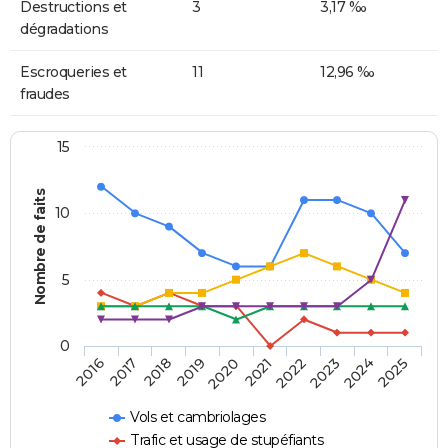
Destructions et
3
3,17 ‰
dégradations
Escroqueries et
11
12,96 ‰
fraudes
15
Nombre de faits
10
5
0
2018
2023
2017
2022
2016
2021
2020
2025
2019
2024
Vols et cambriolages
Trafic et usage de stupéfiants