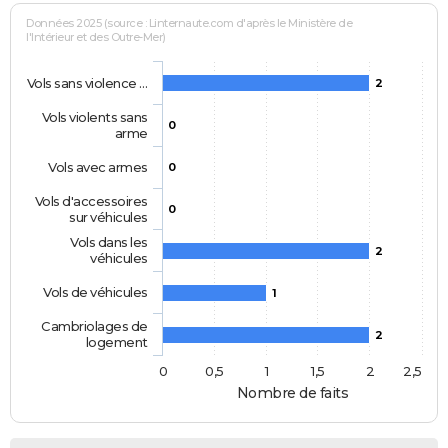
Données 2025 (source : Linternaute.com d'après le Ministère de
l'Intérieur et des Outre-Mer)
Vols sans violence …
2
Vols violents sans
0
arme
Vols avec armes
0
Vols d'accessoires
0
sur véhicules
Vols dans les
2
véhicules
Vols de véhicules
1
Cambriolages de
2
logement
0
0,5
1
1,5
2
2,5
Nombre de faits