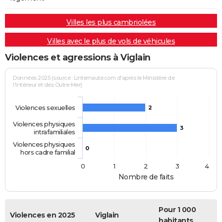
Villes les plus cambriolées
Villes avec le plus de vols de véhicules
Violences et agressions à Viglain
Données 2025 (source : Linternaute.com d'après le Ministère de
l'Intérieur et des Outre-Mer)
Violences sexuelles
2
Violences physiques
3
intrafamiliales
Violences physiques
0
hors cadre familial
0
1
2
3
4
Nombre de faits
Pour 1 000
Violences en 2025
Viglain
habitants