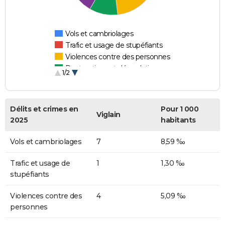
Vols et cambriolages
Trafic et usage de stupéfiants
Violences contre des personnes
Destructions et dégradations
1/2
Escroqueries et fraudes
Délits et crimes en
Pour 1 000
Viglain
2025
habitants
Vols et cambriolages
7
8,59 ‰
Trafic et usage de
1
1,30 ‰
stupéfiants
Violences contre des
4
5,09 ‰
personnes