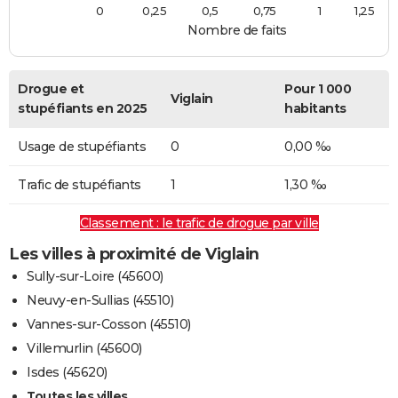
0
0,25
0,5
0,75
1
1,25
Nombre de faits
Drogue et
Pour 1 000
Viglain
stupéfiants en 2025
habitants
Usage de stupéfiants
0
0,00 ‰
Trafic de stupéfiants
1
1,30 ‰
Classement : le trafic de drogue par ville
Les villes à proximité de Viglain
Sully-sur-Loire (45600)
Neuvy-en-Sullias (45510)
Vannes-sur-Cosson (45510)
Villemurlin (45600)
Isdes (45620)
Toutes les villes