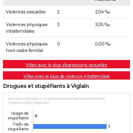
Violences sexuelles
2
2,04 ‰
Violences physiques
3
3,05 ‰
intrafamiliales
Violences physiques
0
0,00 ‰
hors cadre familial
Villes avec le plus d'agressions sexuelles
Villes avec le plus de violence intrafamiliale
Drogues et stupéfiants à Viglain
Données 2025 (source : Linternaute.com d'après le Ministère de
l'Intérieur et des Outre-Mer)
Usage de
0
stupéfiants
Trafic de
1
stupéfiants