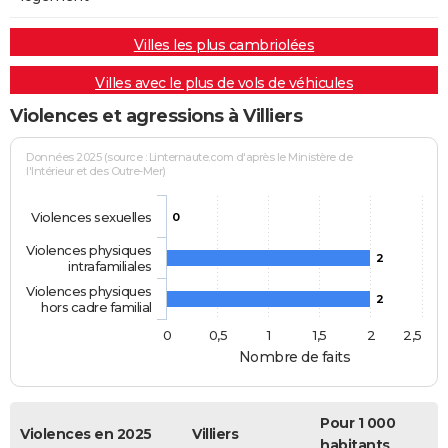
Villes les plus cambriolées
Villes avec le plus de vols de véhicules
Violences et agressions à Villiers
Données 2025 (source : Linternaute.com d'après le Ministère de
l'Intérieur et des Outre-Mer)
Violences sexuelles
0
Violences physiques
2
intrafamiliales
Violences physiques
2
hors cadre familial
0
0,5
1
1,5
2
2,5
Nombre de faits
Pour 1 000
Violences en 2025
Villiers
habitants