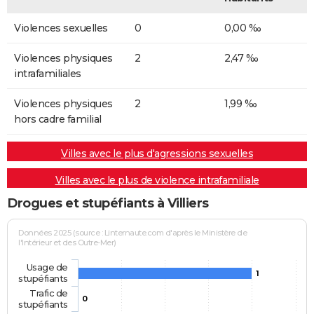
Violences sexuelles
0
0,00 ‰
Violences physiques
2
2,47 ‰
intrafamiliales
Violences physiques
2
1,99 ‰
hors cadre familial
Villes avec le plus d'agressions sexuelles
Villes avec le plus de violence intrafamiliale
Drogues et stupéfiants à Villiers
Données 2025 (source : Linternaute.com d'après le Ministère de
l'Intérieur et des Outre-Mer)
Usage de
1
stupéfiants
Trafic de
0
stupéfiants