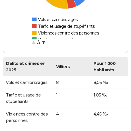
Vols et cambriolages
Trafic et usage de stupéfiants
Violences contre des personnes
Destructions et dégradations
1/2
Escroqueries et fraudes
Délits et crimes en
Pour 1 000
Villiers
2025
habitants
Vols et cambriolages
8
8,05 ‰
Trafic et usage de
1
1,05 ‰
stupéfiants
Violences contre des
4
4,45 ‰
personnes