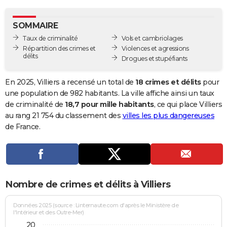
City break
Voyage de noces
Climat
Destinations
Voyage nature
Forum
+
PHOTO
SOMMAIRE
GUIDES D'ACHAT
Taux de criminalité
Vols et cambriolages
Répartition des crimes et
Violences et agressions
BONS PLANS
délits
Drogues et stupéfiants
CARTE DE VOEUX
En 2025, Villiers a recensé un total de
18 crimes et délits
pour
Carte Bonne année
Carte Pâques
Carte de Noël
Carte Saint-Valentin
Carte d'anniversaire
une population de 982 habitants. La ville affiche ainsi un taux
DICTIONNAIRE
de criminalité de
18,7 pour mille habitants
, ce qui place Villiers
Biographies
Expressions
Dictionnaire
Citations
Proverbes
au rang 21 754 du classement des
villes les plus dangereuses
PROGRAMME TV
de France.
COPAINS D'AVANT
Se connecter
Collèges
Universités
Service militaire
S'inscrire
Lycées
Primaires
Entreprises
Avis de recherche
AVIS DE DÉCÈS
FORUM
Nombre de crimes et délits à Villiers
Lifestyle
Sport
Television
Cinema
Bricolage
Culture
Auto
Voyage
Données 2025 (source : Linternaute.com d'après le Ministère de
l'Intérieur et des Outre-Mer)
20