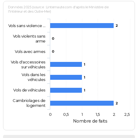
Données 2025 (source : Linternaute.com d'après le Ministère de
l'Intérieur et des Outre-Mer)
Vols sans violence …
2
Vols violents sans
0
arme
Vols avec armes
0
Vols d'accessoires
1
sur véhicules
Vols dans les
1
véhicules
Vols de véhicules
1
Cambriolages de
2
logement
0
0,5
1
1,5
2
2,5
Nombre de faits