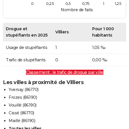
0
0,25
0,5
0,75
1
1,25
Nombre de faits
Drogue et
Pour 1 000
Villiers
stupéfiants en 2025
habitants
Usage de stupéfiants
1
1,05 ‰
Trafic de stupéfiants
0
0,00 ‰
Classement : le trafic de drogue par ville
Les villes à proximité de Villiers
Yversay (86170)
Frozes (86190)
Vouillé (86190)
Cissé (86170)
Maillé (86190)
Toutes les villes