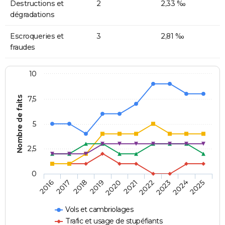
Destructions et
2
2,33 ‰
dégradations
Escroqueries et
3
2,81 ‰
fraudes
10
Nombre de faits
7,5
5
2,5
0
2018
2023
2020
2025
2017
2022
2019
2024
2016
2021
Vols et cambriolages
Trafic et usage de stupéfiants