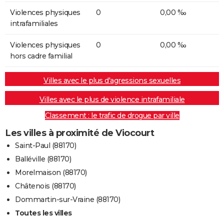
Violences physiques
0
0,00 ‰
intrafamiliales
Violences physiques
0
0,00 ‰
hors cadre familial
Villes avec le plus d'agressions sexuelles
Villes avec le plus de violence intrafamiliale
Classement : le trafic de drogue par ville
Les villes à proximité de Viocourt
Saint-Paul (88170)
Balléville (88170)
Morelmaison (88170)
Châtenois (88170)
Dommartin-sur-Vraine (88170)
Toutes les villes