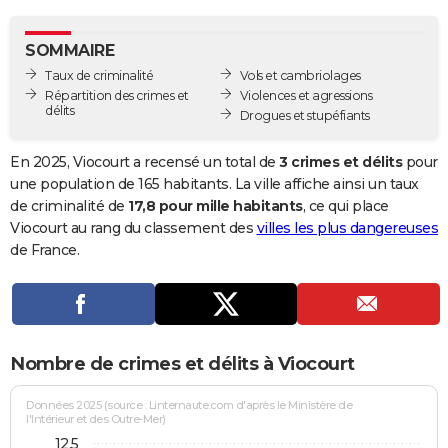
City break
Voyage de noces
Climat
Destinations
Voyage nature
Forum
+
PHOTO
SOMMAIRE
GUIDES D'ACHAT
Taux de criminalité
Vols et cambriolages
Répartition des crimes et
Violences et agressions
BONS PLANS
délits
Drogues et stupéfiants
CARTE DE VOEUX
En 2025, Viocourt a recensé un total de
3 crimes et délits
pour
Carte Bonne année
Carte Pâques
Carte de Noël
Carte Saint-Valentin
Carte d'anniversaire
une population de 165 habitants. La ville affiche ainsi un taux
DICTIONNAIRE
de criminalité de
17,8 pour mille habitants
, ce qui place
Biographies
Expressions
Dictionnaire
Citations
Proverbes
Viocourt au rang du classement des
villes les plus dangereuses
PROGRAMME TV
de France.
COPAINS D'AVANT
Se connecter
Collèges
Universités
Service militaire
S'inscrire
Lycées
Primaires
Entreprises
Avis de recherche
AVIS DE DÉCÈS
FORUM
Nombre de crimes et délits à Viocourt
Lifestyle
Sport
Television
Cinema
Bricolage
Culture
Auto
Voyage
Données 2025 (source : Linternaute.com d'après le Ministère de
l'Intérieur et des Outre-Mer)
12,5