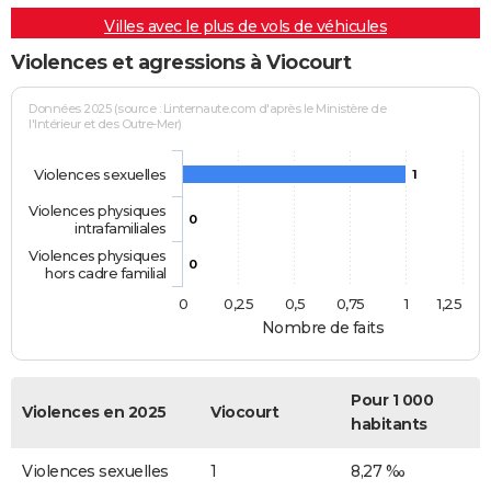
Villes avec le plus de vols de véhicules
Violences et agressions à Viocourt
Données 2025 (source : Linternaute.com d'après le Ministère de
l'Intérieur et des Outre-Mer)
Violences sexuelles
1
Violences physiques
0
intrafamiliales
Violences physiques
0
hors cadre familial
0
0,25
0,5
0,75
1
1,25
Nombre de faits
Pour 1 000
Violences en 2025
Viocourt
habitants
Violences sexuelles
1
8,27 ‰