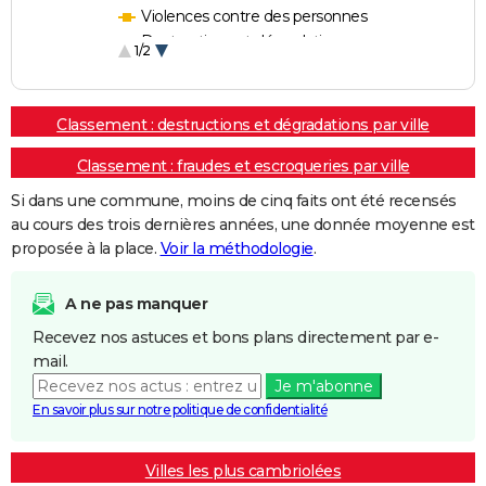
Violences contre des personnes
Destructions et dégradations
1/2
Escroqueries et fraudes
Classement : destructions et dégradations par ville
Classement : fraudes et escroqueries par ville
Si dans une commune, moins de cinq faits ont été recensés
au cours des trois dernières années, une donnée moyenne est
proposée à la place.
Voir la méthodologie
.
A ne pas manquer
Recevez nos astuces et bons plans directement par e-
mail.
Je m'abonne
En savoir plus sur notre politique de confidentialité
Villes les plus cambriolées