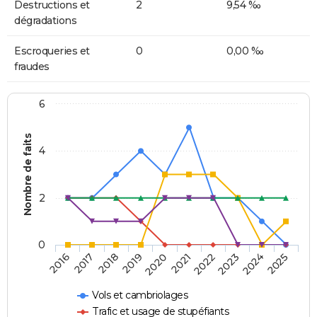
Destructions et
2
9,54 ‰
dégradations
Escroqueries et
0
0,00 ‰
fraudes
6
Nombre de faits
4
2
0
2018
2023
2019
2024
2020
2025
2016
2021
2017
2022
Vols et cambriolages
Trafic et usage de stupéfiants