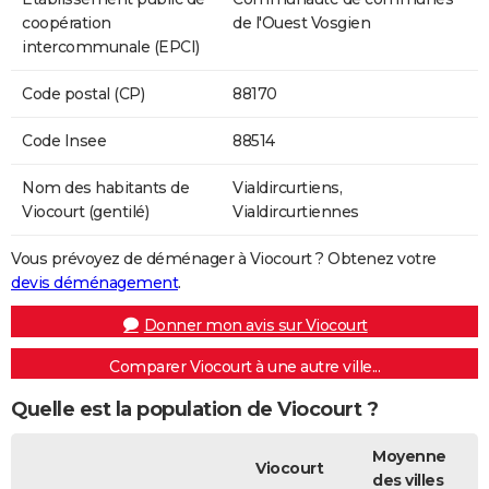
coopération
de l'Ouest Vosgien
intercommunale (EPCI)
Code postal (CP)
88170
Code Insee
88514
Nom des habitants de
Vialdircurtiens,
Viocourt (gentilé)
Vialdircurtiennes
Vous prévoyez de déménager à Viocourt ? Obtenez votre
devis déménagement
.
Donner mon avis sur Viocourt
Comparer Viocourt à une autre ville...
Quelle est la population de Viocourt ?
Moyenne
Viocourt
des villes