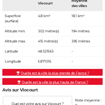
Moyenne
Viocourt
des villes
Superficie
4,8 km²
18,1 km²
(surface)
Altitude min.
302 mètre(s)
194 mètres
Altitude max.
415 mètre(s)
395 mètres
Latitude
48.321563
-
Longitude
5.871016
-
Quelle est la ville la plus grande de France ?
Quelle est la ville la plus haute de France ?
Avis sur Viocourt
Note moyenne :
Quel est votre avis sur Viocourt ?