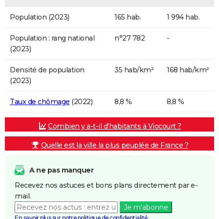
Population (2023)
165 hab.
1 994 hab.
Population : rang national
n°27 782
-
(2023)
Densité de population
35 hab/km²
168 hab/km²
(2023)
Taux de chômage
(2022)
8,8 %
8,8 %
Combien y a-t-il d'habitants à Viocourt ?
Quelle est la ville la plus peuplée de France ?
A ne pas manquer
Recevez nos astuces et bons plans directement par e-
mail.
Je m'abonne
En savoir plus sur notre politique de confidentialité