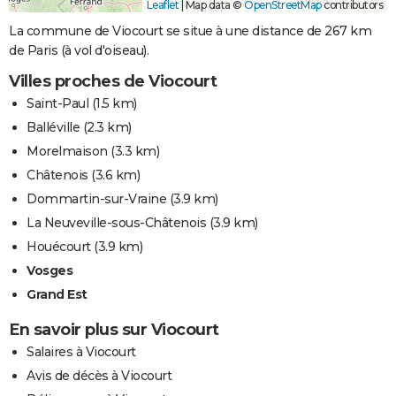
Leaflet
|
Map data ©
OpenStreetMap
contributors
La commune de Viocourt se situe à une distance de 267 km
de Paris (à vol d'oiseau).
Villes proches de Viocourt
Saint-Paul
(1.5 km)
Balléville
(2.3 km)
Morelmaison
(3.3 km)
Châtenois
(3.6 km)
Dommartin-sur-Vraine
(3.9 km)
La Neuveville-sous-Châtenois
(3.9 km)
Houécourt
(3.9 km)
Vosges
Grand Est
En savoir plus sur Viocourt
Salaires à Viocourt
Avis de décès à Viocourt