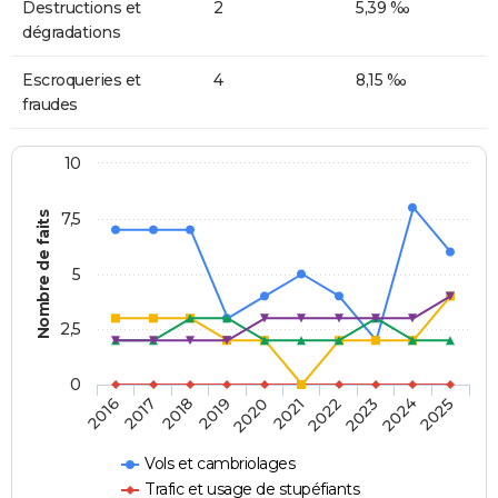
Destructions et
2
5,39 ‰
dégradations
Escroqueries et
4
8,15 ‰
fraudes
10
Nombre de faits
7,5
5
2,5
0
2018
2023
2020
2025
2017
2022
2019
2024
2016
2021
Vols et cambriolages
Trafic et usage de stupéfiants