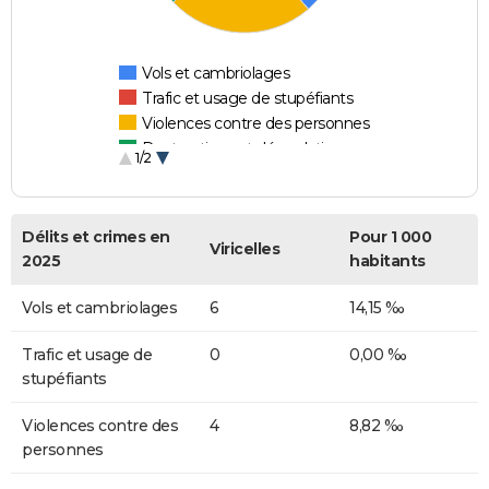
Vols et cambriolages
Trafic et usage de stupéfiants
Violences contre des personnes
Destructions et dégradations
1/2
Escroqueries et fraudes
Délits et crimes en
Pour 1 000
Viricelles
2025
habitants
Vols et cambriolages
6
14,15 ‰
Trafic et usage de
0
0,00 ‰
stupéfiants
Violences contre des
4
8,82 ‰
personnes