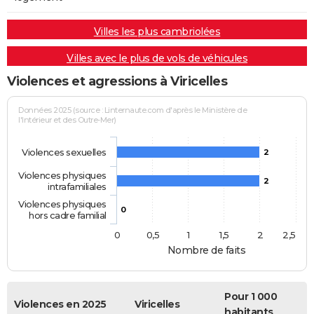
Villes les plus cambriolées
Villes avec le plus de vols de véhicules
Violences et agressions à Viricelles
Données 2025 (source : Linternaute.com d'après le Ministère de
l'Intérieur et des Outre-Mer)
Violences sexuelles
2
Violences physiques
2
intrafamiliales
Violences physiques
0
hors cadre familial
0
0,5
1
1,5
2
2,5
Nombre de faits
Pour 1 000
Violences en 2025
Viricelles
habitants