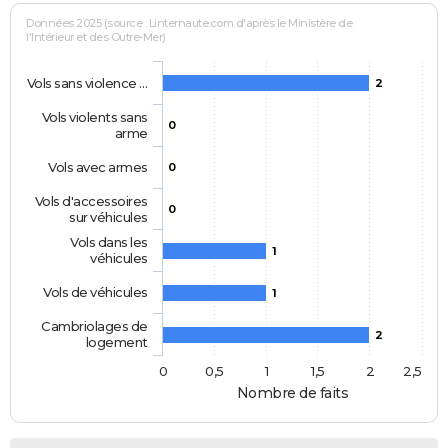
Données 2025 (source : Linternaute.com d'après le Ministère de
l'Intérieur et des Outre-Mer)
Vols sans violence …
2
Vols violents sans
0
arme
Vols avec armes
0
Vols d'accessoires
0
sur véhicules
Vols dans les
1
véhicules
Vols de véhicules
1
Cambriolages de
2
logement
0
0,5
1
1,5
2
2,5
Nombre de faits