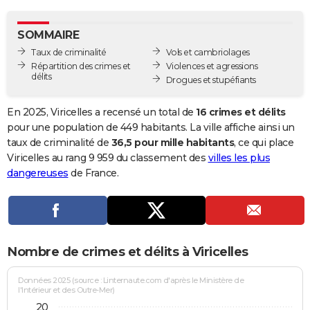
City break
Voyage de noces
Climat
Destinations
Voyage nature
Forum
+
PHOTO
SOMMAIRE
GUIDES D'ACHAT
Taux de criminalité
Vols et cambriolages
Répartition des crimes et
Violences et agressions
BONS PLANS
délits
Drogues et stupéfiants
CARTE DE VOEUX
En 2025, Viricelles a recensé un total de
16 crimes et délits
Carte Bonne année
Carte Pâques
Carte de Noël
Carte Saint-Valentin
Carte d'anniversaire
pour une population de 449 habitants. La ville affiche ainsi un
DICTIONNAIRE
taux de criminalité de
36,5 pour mille habitants
, ce qui place
Biographies
Expressions
Dictionnaire
Citations
Proverbes
Viricelles au rang 9 959 du classement des
villes les plus
PROGRAMME TV
dangereuses
de France.
COPAINS D'AVANT
Se connecter
Collèges
Universités
Service militaire
S'inscrire
Lycées
Primaires
Entreprises
Avis de recherche
AVIS DE DÉCÈS
FORUM
Nombre de crimes et délits à Viricelles
Lifestyle
Sport
Television
Cinema
Bricolage
Culture
Auto
Voyage
Données 2025 (source : Linternaute.com d'après le Ministère de
l'Intérieur et des Outre-Mer)
20