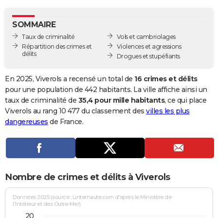
City break
Voyage de noces
Climat
Destinations
Voyage nature
Forum
+
PHOTO
SOMMAIRE
GUIDES D'ACHAT
Taux de criminalité
Vols et cambriolages
Répartition des crimes et
Violences et agressions
BONS PLANS
délits
Drogues et stupéfiants
CARTE DE VOEUX
En 2025, Viverols a recensé un total de
16 crimes et délits
Carte Bonne année
Carte Pâques
Carte de Noël
Carte Saint-Valentin
Carte d'anniversaire
pour une population de 442 habitants. La ville affiche ainsi un
DICTIONNAIRE
taux de criminalité de
35,4 pour mille habitants
, ce qui place
Biographies
Expressions
Dictionnaire
Citations
Proverbes
Viverols au rang 10 477 du classement des
villes les plus
PROGRAMME TV
dangereuses
de France.
COPAINS D'AVANT
Se connecter
Collèges
Universités
Service militaire
S'inscrire
Lycées
Primaires
Entreprises
Avis de recherche
AVIS DE DÉCÈS
FORUM
Nombre de crimes et délits à Viverols
Lifestyle
Sport
Television
Cinema
Bricolage
Culture
Auto
Voyage
Données 2025 (source : Linternaute.com d'après le Ministère de
l'Intérieur et des Outre-Mer)
20