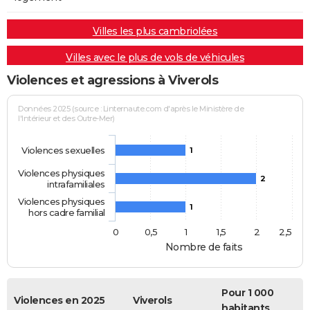
Villes les plus cambriolées
Villes avec le plus de vols de véhicules
Violences et agressions à Viverols
Données 2025 (source : Linternaute.com d'après le Ministère de
l'Intérieur et des Outre-Mer)
Violences sexuelles
1
Violences physiques
2
intrafamiliales
Violences physiques
1
hors cadre familial
0
0,5
1
1,5
2
2,5
Nombre de faits
Pour 1 000
Violences en 2025
Viverols
habitants