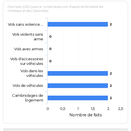
Données 2025 (source : Linternaute.com d'après le Ministère de
l'Intérieur et des Outre-Mer)
Vols sans violence …
2
Vols violents sans
0
arme
Vols avec armes
0
Vols d'accessoires
0
sur véhicules
Vols dans les
2
véhicules
Vols de véhicules
2
Cambriolages de
2
logement
0
0,5
1
1,5
2
2,5
Nombre de faits