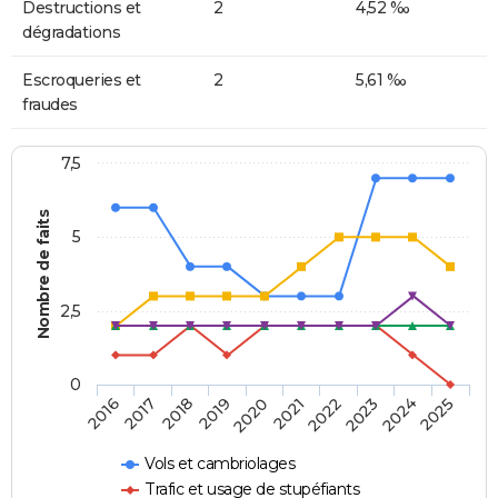
Destructions et
2
4,52 ‰
dégradations
Escroqueries et
2
5,61 ‰
fraudes
7,5
Nombre de faits
5
2,5
0
2018
2023
2020
2025
2017
2022
2019
2024
2016
2021
Vols et cambriolages
Trafic et usage de stupéfiants