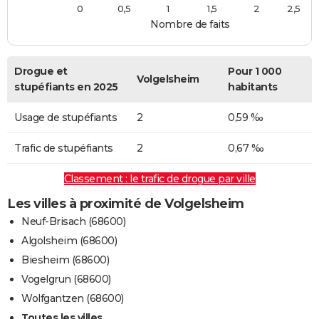
0
0,5
1
1,5
2
2,5
Nombre de faits
Drogue et
Pour 1 000
Volgelsheim
stupéfiants en 2025
habitants
Usage de stupéfiants
2
0,59 ‰
Trafic de stupéfiants
2
0,67 ‰
Classement : le trafic de drogue par ville
Les villes à proximité de Volgelsheim
Neuf-Brisach (68600)
Algolsheim (68600)
Biesheim (68600)
Vogelgrun (68600)
Wolfgantzen (68600)
Toutes les villes