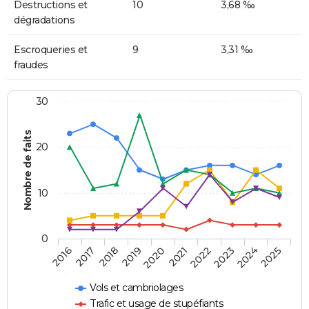
Destructions et
10
3,68 ‰
dégradations
Escroqueries et
9
3,31 ‰
fraudes
30
Nombre de faits
20
10
0
2018
2023
2017
2022
2016
2021
2020
2025
2019
2024
Vols et cambriolages
Trafic et usage de stupéfiants