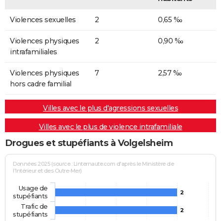
Violences sexuelles
2
0,65 ‰
Violences physiques
2
0,90 ‰
intrafamiliales
Violences physiques
7
2,57 ‰
hors cadre familial
Villes avec le plus d'agressions sexuelles
Villes avec le plus de violence intrafamiliale
Drogues et stupéfiants à Volgelsheim
Données 2025 (source : Linternaute.com d'après le Ministère de
l'Intérieur et des Outre-Mer)
Usage de
2
stupéfiants
Trafic de
2
stupéfiants