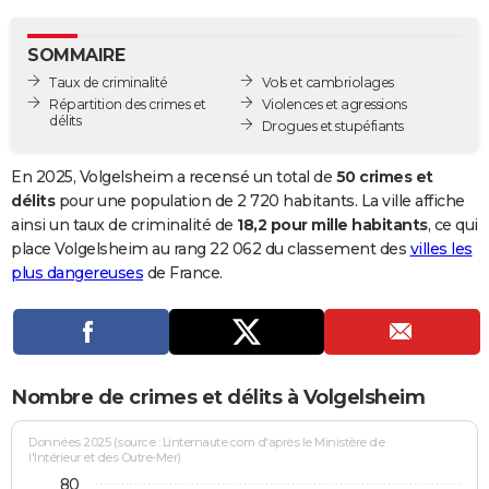
City break
Voyage de noces
Climat
Destinations
Voyage nature
Forum
+
PHOTO
SOMMAIRE
GUIDES D'ACHAT
Taux de criminalité
Vols et cambriolages
Répartition des crimes et
Violences et agressions
BONS PLANS
délits
Drogues et stupéfiants
CARTE DE VOEUX
En 2025, Volgelsheim a recensé un total de
50 crimes et
Carte Bonne année
Carte Pâques
Carte de Noël
Carte Saint-Valentin
Carte d'anniversaire
délits
pour une population de 2 720 habitants. La ville affiche
DICTIONNAIRE
ainsi un taux de criminalité de
18,2 pour mille habitants
, ce qui
Biographies
Expressions
Dictionnaire
Citations
Proverbes
place Volgelsheim au rang 22 062 du classement des
villes les
PROGRAMME TV
plus dangereuses
de France.
COPAINS D'AVANT
Se connecter
Collèges
Universités
Service militaire
S'inscrire
Lycées
Primaires
Entreprises
Avis de recherche
AVIS DE DÉCÈS
FORUM
Nombre de crimes et délits à Volgelsheim
Lifestyle
Sport
Television
Cinema
Bricolage
Culture
Auto
Voyage
Données 2025 (source : Linternaute.com d'après le Ministère de
l'Intérieur et des Outre-Mer)
80