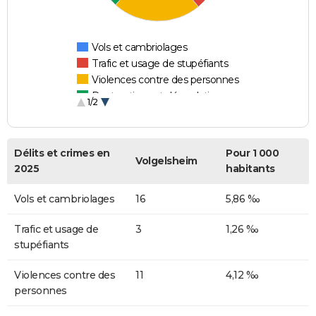
Vols et cambriolages
Trafic et usage de stupéfiants
Violences contre des personnes
Destructions et dégradations
1/2
Escroqueries et fraudes
Délits et crimes en
Pour 1 000
Volgelsheim
2025
habitants
Vols et cambriolages
16
5,86 ‰
Trafic et usage de
3
1,26 ‰
stupéfiants
Violences contre des
11
4,12 ‰
personnes