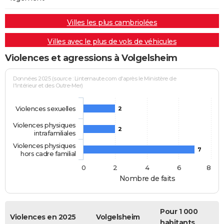
Villes les plus cambriolées
Villes avec le plus de vols de véhicules
Violences et agressions à Volgelsheim
Données 2025 (source : Linternaute.com d'après le Ministère de
l'Intérieur et des Outre-Mer)
Violences sexuelles
2
Violences physiques
2
intrafamiliales
Violences physiques
7
hors cadre familial
0
2
4
6
8
Nombre de faits
Pour 1 000
Violences en 2025
Volgelsheim
habitants