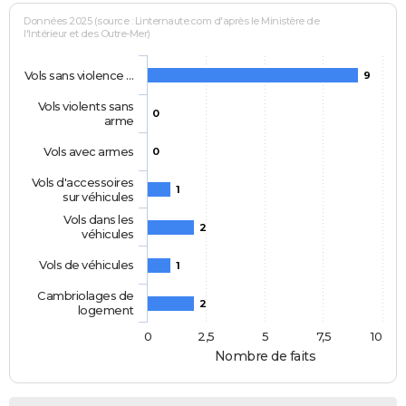
Données 2025 (source : Linternaute.com d'après le Ministère de
l'Intérieur et des Outre-Mer)
Vols sans violence …
9
Vols violents sans
0
arme
Vols avec armes
0
Vols d'accessoires
1
sur véhicules
Vols dans les
2
véhicules
Vols de véhicules
1
Cambriolages de
2
logement
0
2,5
5
7,5
10
Nombre de faits