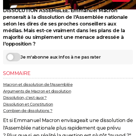
City break
Voyage de noces
Climat
Destinations
Voyage nature
Forum
+
PHOTO
DISSOLUTION ASSEMBLEE. Emmanuel Macron
penserait à la dissolution de l'Assemblée nationale
GUIDES D'ACHAT
selon les dires de ses proches conseillers aux
médias. Mais est-ce vraiment dans les plans de la
BONS PLANS
majorité ou simplement une menace adressée à
l'opposition ?
CARTE DE VOEUX
Carte Bonne année
Carte Pâques
Carte de Noël
Carte Saint-Valentin
Carte d'anniversaire
DICTIONNAIRE
Je m'abonne aux Infos à ne pas rater
Biographies
Expressions
Dictionnaire
Citations
Proverbes
PROGRAMME TV
SOMMAIRE
COPAINS D'AVANT
Macron et dissolution de l'Assemblée
Arguments de Macron et dissolution
Se connecter
Collèges
Universités
Service militaire
S'inscrire
Lycées
Primaires
Entreprises
Avis de recherche
AVIS DE DÉCÈS
Dissolution, c'est quoi ?
Dissolution et Constitution
FORUM
Combien de dissolutions ?
Lifestyle
Sport
Television
Cinema
Bricolage
Culture
Auto
Voyage
Et si Emmanuel Macron envisageait une dissolution de
l'Assemblée nationale plus rapidement que prévu
? Plus que si, en réalité la question est plutôt "quand ?"