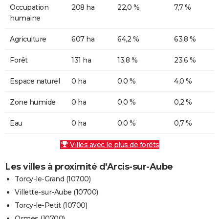
Occupation
208 ha
22,0 %
7,7 %
humaine
Agriculture
607 ha
64,2 %
63,8 %
Forêt
131 ha
13,8 %
23,6 %
Espace naturel
0 ha
0,0 %
4,0 %
Zone humide
0 ha
0,0 %
0,2 %
Eau
0 ha
0,0 %
0,7 %
Villes avec le plus de forêts
Les villes à proximité d'Arcis-sur-Aube
Torcy-le-Grand (10700)
Villette-sur-Aube (10700)
Torcy-le-Petit (10700)
Ormes (10700)