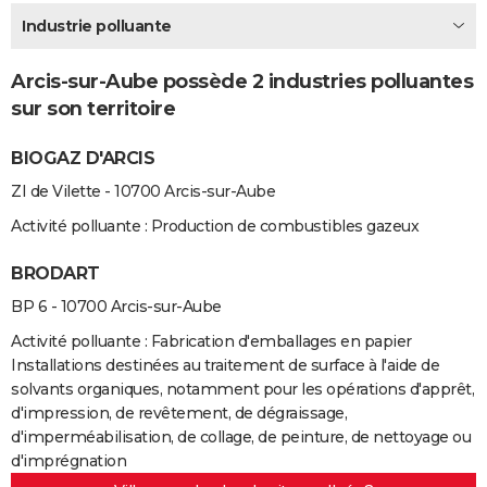
City break
Voyage de noces
Climat
Destinations
Voyage nature
Forum
+
Industrie polluante
PHOTO
GUIDES D'ACHAT
Arcis-sur-Aube possède 2 industries polluantes
sur son territoire
BONS PLANS
BIOGAZ D'ARCIS
CARTE DE VOEUX
ZI de Vilette - 10700 Arcis-sur-Aube
Carte Bonne année
Carte Pâques
Carte de Noël
Carte Saint-Valentin
Carte d'anniversaire
DICTIONNAIRE
Activité polluante : Production de combustibles gazeux
Biographies
Expressions
Dictionnaire
Citations
Proverbes
PROGRAMME TV
BRODART
COPAINS D'AVANT
BP 6 - 10700 Arcis-sur-Aube
Se connecter
Collèges
Universités
Service militaire
S'inscrire
Lycées
Primaires
Entreprises
Avis de recherche
AVIS DE DÉCÈS
Activité polluante : Fabrication d'emballages en papier
Installations destinées au traitement de surface à l'aide de
FORUM
solvants organiques, notamment pour les opérations d'apprêt,
d'impression, de revêtement, de dégraissage,
Lifestyle
Sport
Television
Cinema
Bricolage
Culture
Auto
Voyage
d'imperméabilisation, de collage, de peinture, de nettoyage ou
d'imprégnation