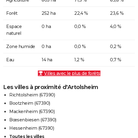
Forêt
252 ha
22,4 %
23,6 %
Espace
0 ha
0,0 %
4,0 %
naturel
Zone humide
0 ha
0,0 %
0,2 %
Eau
14 ha
1,2 %
0,7 %
Villes avec le plus de forêts
Les villes à proximité d'Artolsheim
Richtolsheim (67390)
Bootzheim (67390)
Mackenheim (67390)
Bœsenbiesen (67390)
Hessenheim (67390)
Toutes les villes