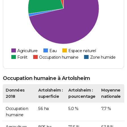
Agriculture
Eau
Espace naturel
Forêt
Occupation humaine
Zone humide
Occupation humaine à Artolsheim
Données
Artolsheim :
Artolsheim :
Moyenne
2018
superficie
pourcentage
nationale
Occupation
56 ha
5,0 %
7,7 %
humaine
Agriculture
805 ha
71,5 %
63,8 %