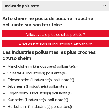
City break
Voyage de noces
Climat
Destinations
Voyage nature
Forum
+
Industrie polluante
PHOTO
GUIDES D'ACHAT
Artolsheim ne possède aucune industrie
polluante sur son territoire
BONS PLANS
Villes avec le plus de sites pollués ?
CARTE DE VOEUX
Risques naturels et industriels à Artolsheim
Carte Bonne année
Carte Pâques
Carte de Noël
Carte Saint-Valentin
Carte d'anniversaire
DICTIONNAIRE
Les industries polluantes les plus proches
Biographies
Expressions
Dictionnaire
Citations
Proverbes
PROGRAMME TV
d'Artolsheim
COPAINS D'AVANT
Marckolsheim (3 industrie(s) polluante(s))
Sélestat (6 industrie(s) polluante(s))
Se connecter
Collèges
Universités
Service militaire
S'inscrire
Lycées
Primaires
Entreprises
Avis de recherche
AVIS DE DÉCÈS
Friesenheim (1 industrie(s) polluante(s))
FORUM
Jebsheim (1 industrie(s) polluante(s))
Kogenheim (1 industrie(s) polluante(s))
Lifestyle
Sport
Television
Cinema
Bricolage
Culture
Auto
Voyage
Kunheim (1 industrie(s) polluante(s))
Herbsheim (1 industrie(s) polluante(s))