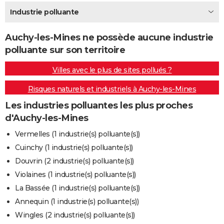
City break
Voyage de noces
Climat
Destinations
Voyage nature
Forum
+
Industrie polluante
PHOTO
GUIDES D'ACHAT
Auchy-les-Mines ne possède aucune industrie
polluante sur son territoire
BONS PLANS
Villes avec le plus de sites pollués ?
CARTE DE VOEUX
Risques naturels et industriels à Auchy-les-Mines
Carte Bonne année
Carte Pâques
Carte de Noël
Carte Saint-Valentin
Carte d'anniversaire
DICTIONNAIRE
Les industries polluantes les plus proches
Biographies
Expressions
Dictionnaire
Citations
Proverbes
PROGRAMME TV
d'Auchy-les-Mines
COPAINS D'AVANT
Vermelles (1 industrie(s) polluante(s))
Cuinchy (1 industrie(s) polluante(s))
Se connecter
Collèges
Universités
Service militaire
S'inscrire
Lycées
Primaires
Entreprises
Avis de recherche
AVIS DE DÉCÈS
Douvrin (2 industrie(s) polluante(s))
FORUM
Violaines (1 industrie(s) polluante(s))
La Bassée (1 industrie(s) polluante(s))
Lifestyle
Sport
Television
Cinema
Bricolage
Culture
Auto
Voyage
Annequin (1 industrie(s) polluante(s))
Wingles (2 industrie(s) polluante(s))