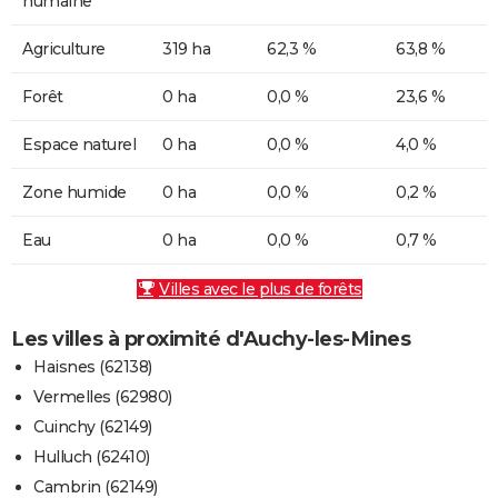
humaine
Agriculture
319 ha
62,3 %
63,8 %
Forêt
0 ha
0,0 %
23,6 %
Espace naturel
0 ha
0,0 %
4,0 %
Zone humide
0 ha
0,0 %
0,2 %
Eau
0 ha
0,0 %
0,7 %
Villes avec le plus de forêts
Les villes à proximité d'Auchy-les-Mines
Haisnes (62138)
Vermelles (62980)
Cuinchy (62149)
Hulluch (62410)
Cambrin (62149)