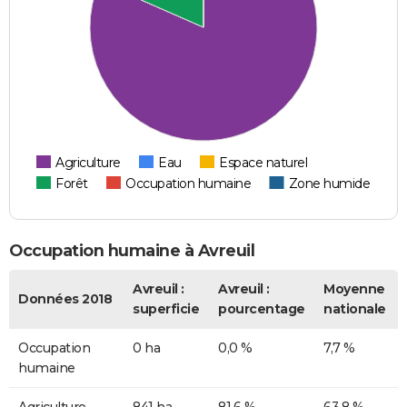
Agriculture
Eau
Espace naturel
Forêt
Occupation humaine
Zone humide
Occupation humaine à Avreuil
Avreuil :
Avreuil :
Moyenne
Données 2018
superficie
pourcentage
nationale
Occupation
0 ha
0,0 %
7,7 %
humaine
Agriculture
841 ha
81,6 %
63,8 %