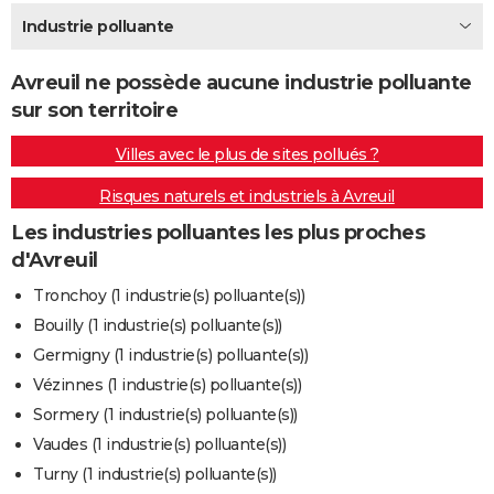
City break
Voyage de noces
Climat
Destinations
Voyage nature
Forum
+
Industrie polluante
PHOTO
GUIDES D'ACHAT
Avreuil ne possède aucune industrie polluante
sur son territoire
BONS PLANS
Villes avec le plus de sites pollués ?
CARTE DE VOEUX
Risques naturels et industriels à Avreuil
Carte Bonne année
Carte Pâques
Carte de Noël
Carte Saint-Valentin
Carte d'anniversaire
DICTIONNAIRE
Les industries polluantes les plus proches
Biographies
Expressions
Dictionnaire
Citations
Proverbes
PROGRAMME TV
d'Avreuil
COPAINS D'AVANT
Tronchoy (1 industrie(s) polluante(s))
Bouilly (1 industrie(s) polluante(s))
Se connecter
Collèges
Universités
Service militaire
S'inscrire
Lycées
Primaires
Entreprises
Avis de recherche
AVIS DE DÉCÈS
Germigny (1 industrie(s) polluante(s))
FORUM
Vézinnes (1 industrie(s) polluante(s))
Sormery (1 industrie(s) polluante(s))
Lifestyle
Sport
Television
Cinema
Bricolage
Culture
Auto
Voyage
Vaudes (1 industrie(s) polluante(s))
Turny (1 industrie(s) polluante(s))