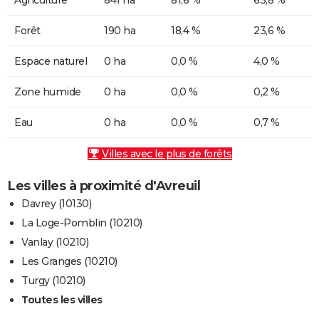
Forêt
190 ha
18,4 %
23,6 %
Espace naturel
0 ha
0,0 %
4,0 %
Zone humide
0 ha
0,0 %
0,2 %
Eau
0 ha
0,0 %
0,7 %
Villes avec le plus de forêts
Les villes à proximité d'Avreuil
Davrey (10130)
La Loge-Pomblin (10210)
Vanlay (10210)
Les Granges (10210)
Turgy (10210)
Toutes les villes