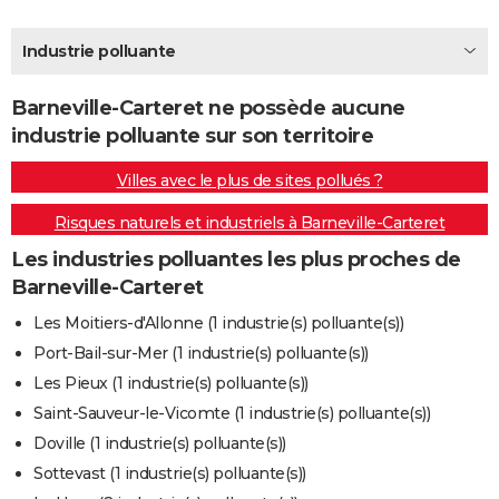
City break
Voyage de noces
Climat
Destinations
Voyage nature
Forum
+
PHOTO
Industrie polluante
GUIDES D'ACHAT
Barneville-Carteret ne possède aucune
BONS PLANS
industrie polluante sur son territoire
CARTE DE VOEUX
Villes avec le plus de sites pollués ?
Carte Bonne année
Carte Pâques
Carte de Noël
Carte Saint-Valentin
Carte d'anniversaire
DICTIONNAIRE
Risques naturels et industriels à Barneville-Carteret
Biographies
Expressions
Dictionnaire
Citations
Proverbes
PROGRAMME TV
Les industries polluantes les plus proches de
Barneville-Carteret
COPAINS D'AVANT
Les Moitiers-d'Allonne (1 industrie(s) polluante(s))
Se connecter
Collèges
Universités
Service militaire
S'inscrire
Lycées
Primaires
Entreprises
Avis de recherche
AVIS DE DÉCÈS
Port-Bail-sur-Mer (1 industrie(s) polluante(s))
Les Pieux (1 industrie(s) polluante(s))
FORUM
Saint-Sauveur-le-Vicomte (1 industrie(s) polluante(s))
Lifestyle
Sport
Television
Cinema
Bricolage
Culture
Auto
Voyage
Doville (1 industrie(s) polluante(s))
Sottevast (1 industrie(s) polluante(s))