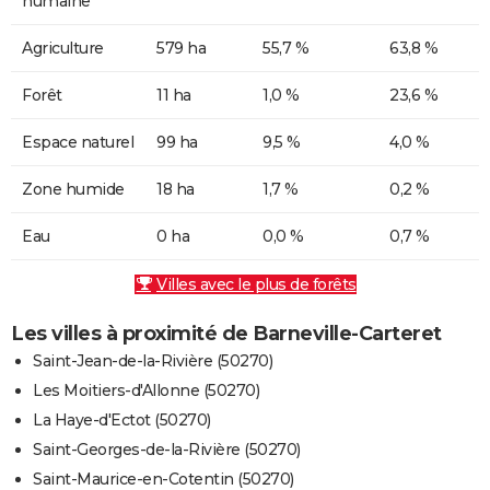
humaine
Agriculture
579 ha
55,7 %
63,8 %
Forêt
11 ha
1,0 %
23,6 %
Espace naturel
99 ha
9,5 %
4,0 %
Zone humide
18 ha
1,7 %
0,2 %
Eau
0 ha
0,0 %
0,7 %
Villes avec le plus de forêts
Les villes à proximité de Barneville-Carteret
Saint-Jean-de-la-Rivière (50270)
Les Moitiers-d'Allonne (50270)
La Haye-d'Ectot (50270)
Saint-Georges-de-la-Rivière (50270)
Saint-Maurice-en-Cotentin (50270)