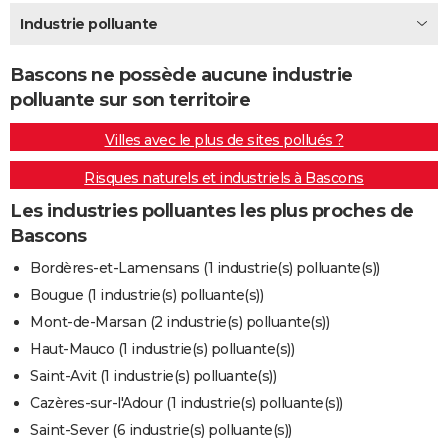
City break
Voyage de noces
Climat
Destinations
Voyage nature
Forum
+
Industrie polluante
PHOTO
GUIDES D'ACHAT
Bascons ne possède aucune industrie
polluante sur son territoire
BONS PLANS
Villes avec le plus de sites pollués ?
CARTE DE VOEUX
Risques naturels et industriels à Bascons
Carte Bonne année
Carte Pâques
Carte de Noël
Carte Saint-Valentin
Carte d'anniversaire
DICTIONNAIRE
Les industries polluantes les plus proches de
Biographies
Expressions
Dictionnaire
Citations
Proverbes
PROGRAMME TV
Bascons
COPAINS D'AVANT
Bordères-et-Lamensans (1 industrie(s) polluante(s))
Bougue (1 industrie(s) polluante(s))
Se connecter
Collèges
Universités
Service militaire
S'inscrire
Lycées
Primaires
Entreprises
Avis de recherche
AVIS DE DÉCÈS
Mont-de-Marsan (2 industrie(s) polluante(s))
FORUM
Haut-Mauco (1 industrie(s) polluante(s))
Saint-Avit (1 industrie(s) polluante(s))
Lifestyle
Sport
Television
Cinema
Bricolage
Culture
Auto
Voyage
Cazères-sur-l'Adour (1 industrie(s) polluante(s))
Saint-Sever (6 industrie(s) polluante(s))