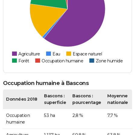
Agriculture
Eau
Espace naturel
Forêt
Occupation humaine
Zone humide
Occupation humaine à Bascons
Bascons :
Bascons :
Moyenne
Données 2018
superficie
pourcentage
nationale
Occupation
53 ha
2,8 %
7,7 %
humaine
Agriculture
1 137 ha
60,8 %
63,8 %