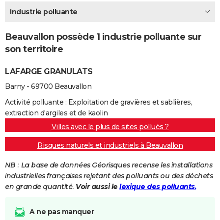
City break
Voyage de noces
Climat
Destinations
Voyage nature
Forum
+
Industrie polluante
PHOTO
GUIDES D'ACHAT
Beauvallon possède 1 industrie polluante sur
son territoire
BONS PLANS
LAFARGE GRANULATS
CARTE DE VOEUX
Barny - 69700 Beauvallon
Carte Bonne année
Carte Pâques
Carte de Noël
Carte Saint-Valentin
Carte d'anniversaire
DICTIONNAIRE
Activité polluante : Exploitation de gravières et sablières,
Biographies
Expressions
Dictionnaire
Citations
Proverbes
PROGRAMME TV
extraction d'argiles et de kaolin
Villes avec le plus de sites pollués ?
COPAINS D'AVANT
Risques naturels et industriels à Beauvallon
Se connecter
Collèges
Universités
Service militaire
S'inscrire
Lycées
Primaires
Entreprises
Avis de recherche
AVIS DE DÉCÈS
NB : La base de données Géorisques recense les installations
FORUM
industrielles françaises rejetant des polluants ou des déchets
en grande quantité.
Voir aussi le
lexique des polluants.
Lifestyle
Sport
Television
Cinema
Bricolage
Culture
Auto
Voyage
A ne pas manquer