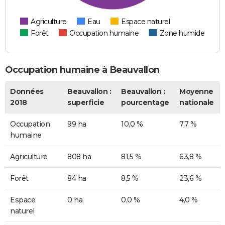
Agriculture
Eau
Espace naturel
Forêt
Occupation humaine
Zone humide
Occupation humaine à Beauvallon
Données
Beauvallon :
Beauvallon :
Moyenne
2018
superficie
pourcentage
nationale
Occupation
99 ha
10,0 %
7,7 %
humaine
Agriculture
808 ha
81,5 %
63,8 %
Forêt
84 ha
8,5 %
23,6 %
Espace
0 ha
0,0 %
4,0 %
naturel