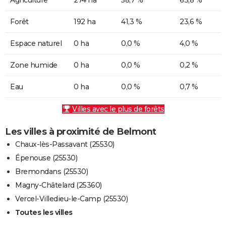
Forêt
192 ha
41,3 %
23,6 %
Espace naturel
0 ha
0,0 %
4,0 %
Zone humide
0 ha
0,0 %
0,2 %
Eau
0 ha
0,0 %
0,7 %
Villes avec le plus de forêts
Les villes à proximité de Belmont
Chaux-lès-Passavant (25530)
Épenouse (25530)
Bremondans (25530)
Magny-Châtelard (25360)
Vercel-Villedieu-le-Camp (25530)
Toutes les villes