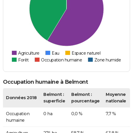
Agriculture
Eau
Espace naturel
Forêt
Occupation humaine
Zone humide
Occupation humaine à Belmont
Belmont :
Belmont :
Moyenne
Données 2018
superficie
pourcentage
nationale
Occupation
0 ha
0,0 %
7,7 %
humaine
Agriculture
274 ha
58,7 %
63,8 %