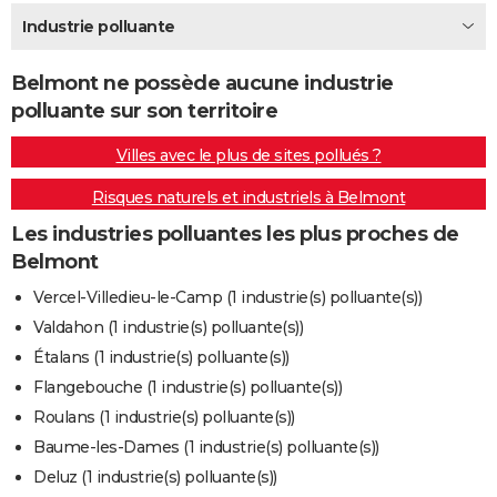
City break
Voyage de noces
Climat
Destinations
Voyage nature
Forum
+
Industrie polluante
PHOTO
GUIDES D'ACHAT
Belmont ne possède aucune industrie
polluante sur son territoire
BONS PLANS
Villes avec le plus de sites pollués ?
CARTE DE VOEUX
Risques naturels et industriels à Belmont
Carte Bonne année
Carte Pâques
Carte de Noël
Carte Saint-Valentin
Carte d'anniversaire
DICTIONNAIRE
Les industries polluantes les plus proches de
Biographies
Expressions
Dictionnaire
Citations
Proverbes
PROGRAMME TV
Belmont
COPAINS D'AVANT
Vercel-Villedieu-le-Camp (1 industrie(s) polluante(s))
Valdahon (1 industrie(s) polluante(s))
Se connecter
Collèges
Universités
Service militaire
S'inscrire
Lycées
Primaires
Entreprises
Avis de recherche
AVIS DE DÉCÈS
Étalans (1 industrie(s) polluante(s))
FORUM
Flangebouche (1 industrie(s) polluante(s))
Roulans (1 industrie(s) polluante(s))
Lifestyle
Sport
Television
Cinema
Bricolage
Culture
Auto
Voyage
Baume-les-Dames (1 industrie(s) polluante(s))
Deluz (1 industrie(s) polluante(s))