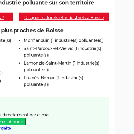
ustrie polluante sur son territoire
s ?
Risques naturels et industriels à Boisse
s plus proches de Boisse
te(s))
Monflanquin (1 industrie(s) polluante(s))
Saint-Pardoux-et-Vielvic (1 industrie(s)
polluante(s))
Lamonzie-Saint-Martin (1 industrie(s)
polluante(s))
))
Loubès-Bernac (1 industrie(s)
)
polluante(s))
 directement par e-mail.
e m'abonne
tialité