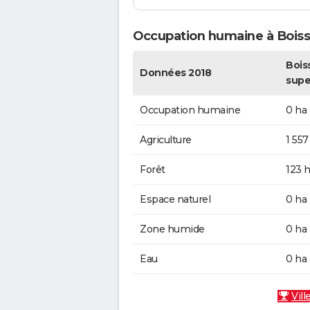
Occupation humaine à Bois
Boiss
Données 2018
supe
Occupation humaine
0 ha
Agriculture
1 557
Forêt
123 
Espace naturel
0 ha
Zone humide
0 ha
Eau
0 ha
Vill