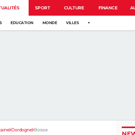
TUALITÉS
SPORT
CULTURE
FINANCE
A
S
EDUCATION
MONDE
VILLES
+
taine
Dordogne
Boisse
NEW