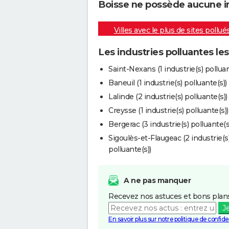
Boisse ne possède aucune ind
Villes avec le plus de sites pollué
Les industries polluantes le
Saint-Nexans (1 industrie(s) polluan
Baneuil (1 industrie(s) polluante(s))
Lalinde (2 industrie(s) polluante(s))
Creysse (1 industrie(s) polluante(s))
Bergerac (3 industrie(s) polluante(s
Sigoulès-et-Flaugeac (2 industrie(s
polluante(s))
A ne pas manquer
Recevez nos astuces et bons plans
J
En savoir plus sur notre politique de confiden