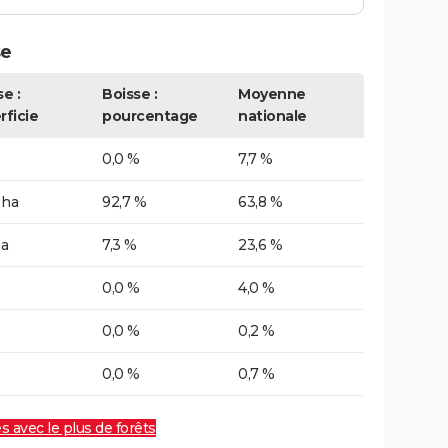
se
e :
Boisse :
Moyenne
rficie
pourcentage
nationale
0,0 %
7,7 %
 ha
92,7 %
63,8 %
ha
7,3 %
23,6 %
0,0 %
4,0 %
0,0 %
0,2 %
0,0 %
0,7 %
es avec le plus de forêts