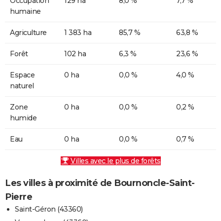
Occupation
129 ha
8,0 %
7,7 %
humaine
Agriculture
1 383 ha
85,7 %
63,8 %
Forêt
102 ha
6,3 %
23,6 %
Espace
0 ha
0,0 %
4,0 %
naturel
Zone
0 ha
0,0 %
0,2 %
humide
Eau
0 ha
0,0 %
0,7 %
Villes avec le plus de forêts
Les villes à proximité de Bournoncle-Saint-
Pierre
Saint-Géron (43360)