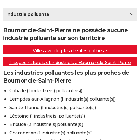
City break
Voyage de noces
Climat
Destinations
Voyage nature
Forum
+
PHOTO
Industrie polluante
GUIDES D'ACHAT
Bournoncle-Saint-Pierre ne possède aucune
BONS PLANS
industrie polluante sur son territoire
CARTE DE VOEUX
Villes avec le plus de sites pollués ?
Carte Bonne année
Carte Pâques
Carte de Noël
Carte Saint-Valentin
Carte d'anniversaire
DICTIONNAIRE
Risques naturels et industriels à Bournoncle-Saint-Pierre
Biographies
Expressions
Dictionnaire
Citations
Proverbes
PROGRAMME TV
Les industries polluantes les plus proches de
Bournoncle-Saint-Pierre
COPAINS D'AVANT
Cohade (1 industrie(s) polluante(s))
Se connecter
Collèges
Universités
Service militaire
S'inscrire
Lycées
Primaires
Entreprises
Avis de recherche
AVIS DE DÉCÈS
Lempdes-sur-Allagnon (1 industrie(s) polluante(s))
Sainte-Florine (1 industrie(s) polluante(s))
FORUM
Léotoing (1 industrie(s) polluante(s))
Lifestyle
Sport
Television
Cinema
Bricolage
Culture
Auto
Voyage
Brioude (3 industrie(s) polluante(s))
Chambezon (1 industrie(s) polluante(s))