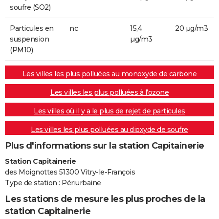
soufre (SO2)
Particules en
nc
15,4
20 µg/m3
suspension
µg/m3
(PM10)
Les villes les plus polluées au monoxyde de carbone
Les villes les plus polluées à l'ozone
Les villes où il y a le plus de rejet de particules
Les villes les plus polluées au dioxyde de soufre
Plus d'informations sur la station Capitainerie
Station Capitainerie
des Moignottes 51300 Vitry-le-François
Type de station : Périurbaine
Les stations de mesure les plus proches de la
station Capitainerie