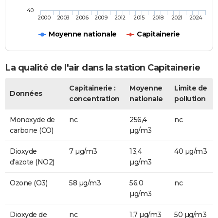
40
2000
2003
2006
2009
2012
2015
2018
2021
2024
Moyenne nationale
Capitainerie
La qualité de l'air dans la station Capitainerie
Capitainerie :
Moyenne
Limite de
Données
concentration
nationale
pollution
Monoxyde de
nc
256,4
nc
carbone (CO)
µg/m3
Dioxyde
7 µg/m3
13,4
40 µg/m3
d'azote (NO2)
µg/m3
Ozone (O3)
58 µg/m3
56,0
nc
µg/m3
Dioxyde de
nc
1,7 µg/m3
50 µg/m3