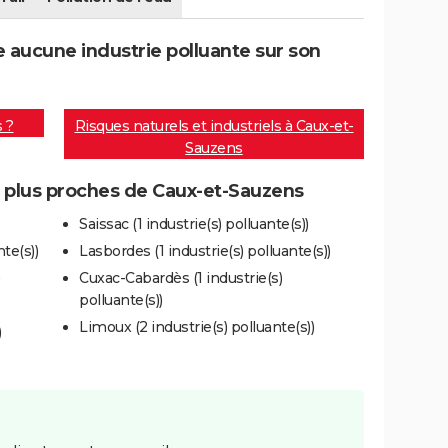
aucune industrie polluante sur son
s ?
Risques naturels et industriels à Caux-et-
Sauzens
es plus proches de Caux-et-Sauzens
Saissac (1 industrie(s) polluante(s))
te(s))
Lasbordes (1 industrie(s) polluante(s))
)
Cuxac-Cabardès (1 industrie(s)
polluante(s))
Limoux (2 industrie(s) polluante(s))
)