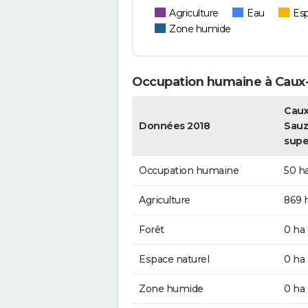
Agriculture
Eau
Esp
Zone humide
Occupation humaine à Caux
Caux
Données 2018
Sauz
supe
Occupation humaine
50 h
Agriculture
869 
Forêt
0 ha
Espace naturel
0 ha
Zone humide
0 ha