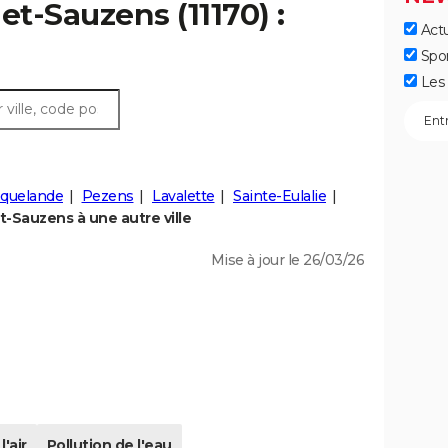
et-Sauzens (11170) :
Actu
Spo
Les 
èquelande
Pezens
Lavalette
Sainte-Eulalie
-Sauzens à une autre ville
Mise à jour le 26/03/26
l'air
Pollution de l'eau