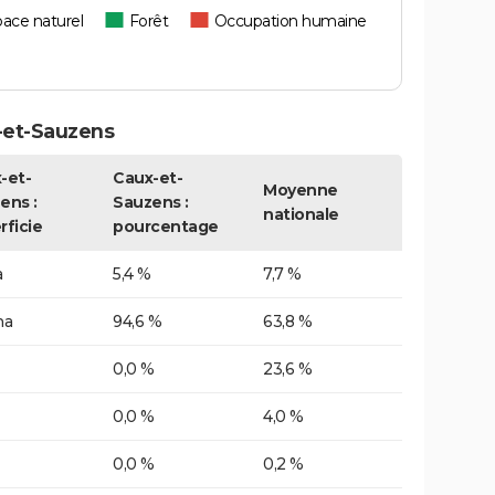
ace naturel
Forêt
Occupation humaine
-et-Sauzens
-et-
Caux-et-
Moyenne
ens :
Sauzens :
nationale
rficie
pourcentage
a
5,4 %
7,7 %
ha
94,6 %
63,8 %
0,0 %
23,6 %
0,0 %
4,0 %
0,0 %
0,2 %