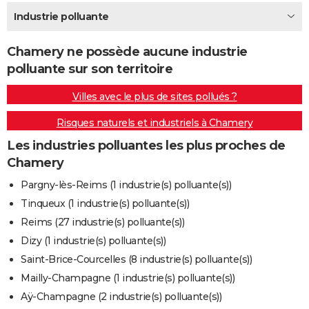
City break
Voyage de noces
Climat
Destinations
Voyage nature
Forum
+
Industrie polluante
PHOTO
GUIDES D'ACHAT
Chamery ne possède aucune industrie
polluante sur son territoire
BONS PLANS
Villes avec le plus de sites pollués ?
CARTE DE VOEUX
Risques naturels et industriels à Chamery
Carte Bonne année
Carte Pâques
Carte de Noël
Carte Saint-Valentin
Carte d'anniversaire
DICTIONNAIRE
Les industries polluantes les plus proches de
Biographies
Expressions
Dictionnaire
Citations
Proverbes
PROGRAMME TV
Chamery
COPAINS D'AVANT
Pargny-lès-Reims (1 industrie(s) polluante(s))
Tinqueux (1 industrie(s) polluante(s))
Se connecter
Collèges
Universités
Service militaire
S'inscrire
Lycées
Primaires
Entreprises
Avis de recherche
AVIS DE DÉCÈS
Reims (27 industrie(s) polluante(s))
FORUM
Dizy (1 industrie(s) polluante(s))
Saint-Brice-Courcelles (8 industrie(s) polluante(s))
Lifestyle
Sport
Television
Cinema
Bricolage
Culture
Auto
Voyage
Mailly-Champagne (1 industrie(s) polluante(s))
Aÿ-Champagne (2 industrie(s) polluante(s))