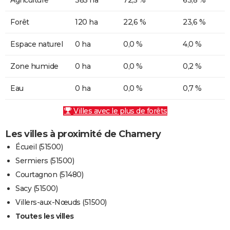
Forêt
120 ha
22,6 %
23,6 %
Espace naturel
0 ha
0,0 %
4,0 %
Zone humide
0 ha
0,0 %
0,2 %
Eau
0 ha
0,0 %
0,7 %
Villes avec le plus de forêts
Les villes à proximité de Chamery
Écueil (51500)
Sermiers (51500)
Courtagnon (51480)
Sacy (51500)
Villers-aux-Nœuds (51500)
Toutes les villes