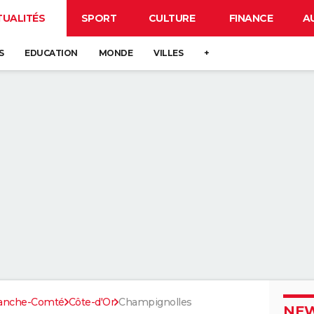
TUALITÉS
SPORT
CULTURE
FINANCE
A
S
EDUCATION
MONDE
VILLES
+
ranche-Comté
Côte-d'Or
Champignolles
NEW