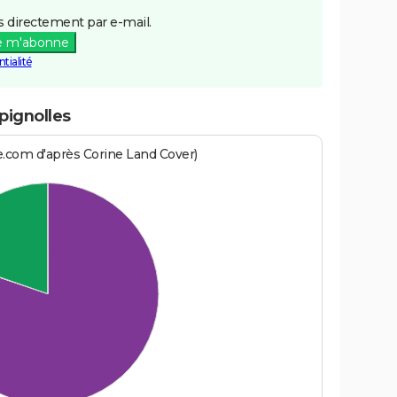
 directement par e-mail.
e m'abonne
tialité
pignolles
e.com d'après Corine Land Cover)