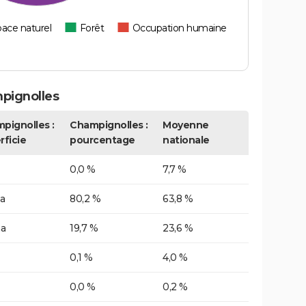
ace naturel
Forêt
Occupation humaine
pignolles
pignolles :
Champignolles :
Moyenne
rficie
pourcentage
nationale
0,0 %
7,7 %
a
80,2 %
63,8 %
ha
19,7 %
23,6 %
0,1 %
4,0 %
0,0 %
0,2 %