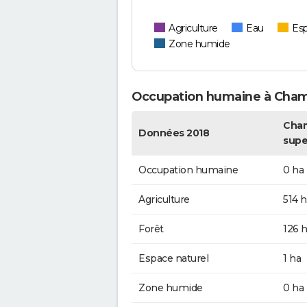
Agriculture
Eau
Esp
Zone humide
Occupation humaine à Cham
Cham
Données 2018
supe
Occupation humaine
0 ha
Agriculture
514 h
Forêt
126 
Espace naturel
1 ha
Zone humide
0 ha