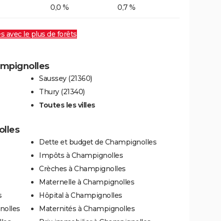
0,0 %
0,7 %
es avec le plus de forêts
ampignolles
Saussey (21360)
Thury (21340)
Toutes les villes
olles
Dette et budget de Champignolles
Impôts à Champignolles
Crèches à Champignolles
Maternelle à Champignolles
s
Hôpital à Champignolles
nolles
Maternités à Champignolles