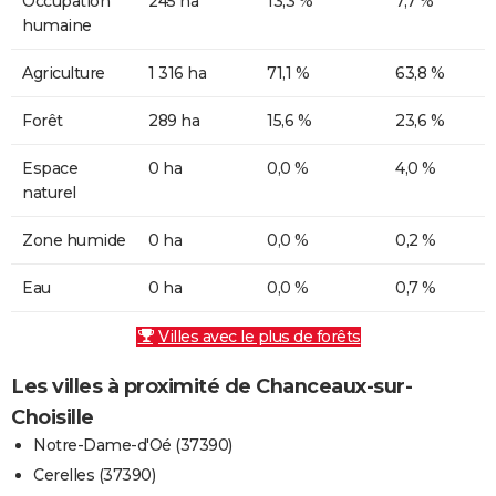
Occupation
245 ha
13,3 %
7,7 %
humaine
Agriculture
1 316 ha
71,1 %
63,8 %
Forêt
289 ha
15,6 %
23,6 %
Espace
0 ha
0,0 %
4,0 %
naturel
Zone humide
0 ha
0,0 %
0,2 %
Eau
0 ha
0,0 %
0,7 %
Villes avec le plus de forêts
Les villes à proximité de Chanceaux-sur-
Choisille
Notre-Dame-d'Oé (37390)
Cerelles (37390)