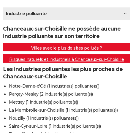
City break
Voyage de noces
Climat
Destinations
Voyage nature
Forum
+
PHOTO
Industrie polluante
GUIDES D'ACHAT
Chanceaux-sur-Choisille ne possède aucune
BONS PLANS
industrie polluante sur son territoire
CARTE DE VOEUX
Villes avec le plus de sites pollués ?
Carte Bonne année
Carte Pâques
Carte de Noël
Carte Saint-Valentin
Carte d'anniversaire
DICTIONNAIRE
Risques naturels et industriels à Chanceaux-sur-Choisille
Biographies
Expressions
Dictionnaire
Citations
Proverbes
PROGRAMME TV
Les industries polluantes les plus proches de
Chanceaux-sur-Choisille
COPAINS D'AVANT
Notre-Dame-d'Oé (1 industrie(s) polluante(s))
Se connecter
Collèges
Universités
Service militaire
S'inscrire
Lycées
Primaires
Entreprises
Avis de recherche
AVIS DE DÉCÈS
Parçay-Meslay (2 industrie(s) polluante(s))
Mettray (1 industrie(s) polluante(s))
FORUM
La Membrolle-sur-Choisille (1 industrie(s) polluante(s))
Lifestyle
Sport
Television
Cinema
Bricolage
Culture
Auto
Voyage
Nouzilly (1 industrie(s) polluante(s))
Saint-Cyr-sur-Loire (1 industrie(s) polluante(s))