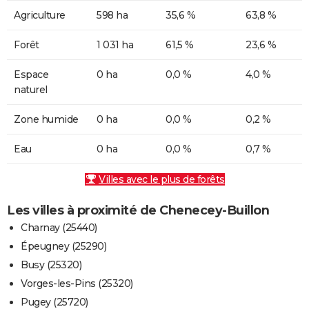
Agriculture
598 ha
35,6 %
63,8 %
Forêt
1 031 ha
61,5 %
23,6 %
Espace
0 ha
0,0 %
4,0 %
naturel
Zone humide
0 ha
0,0 %
0,2 %
Eau
0 ha
0,0 %
0,7 %
Villes avec le plus de forêts
Les villes à proximité de Chenecey-Buillon
Charnay (25440)
Épeugney (25290)
Busy (25320)
Vorges-les-Pins (25320)
Pugey (25720)