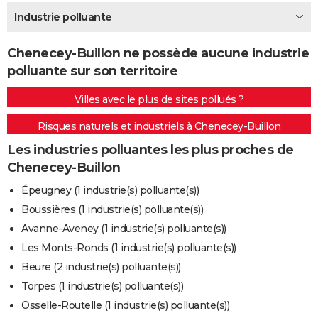
City break
Voyage de noces
Climat
Destinations
Voyage nature
Forum
+
Industrie polluante
PHOTO
GUIDES D'ACHAT
Chenecey-Buillon ne possède aucune industrie
polluante sur son territoire
BONS PLANS
Villes avec le plus de sites pollués ?
CARTE DE VOEUX
Risques naturels et industriels à Chenecey-Buillon
Carte Bonne année
Carte Pâques
Carte de Noël
Carte Saint-Valentin
Carte d'anniversaire
DICTIONNAIRE
Les industries polluantes les plus proches de
Biographies
Expressions
Dictionnaire
Citations
Proverbes
PROGRAMME TV
Chenecey-Buillon
COPAINS D'AVANT
Épeugney (1 industrie(s) polluante(s))
Boussières (1 industrie(s) polluante(s))
Se connecter
Collèges
Universités
Service militaire
S'inscrire
Lycées
Primaires
Entreprises
Avis de recherche
AVIS DE DÉCÈS
Avanne-Aveney (1 industrie(s) polluante(s))
FORUM
Les Monts-Ronds (1 industrie(s) polluante(s))
Beure (2 industrie(s) polluante(s))
Lifestyle
Sport
Television
Cinema
Bricolage
Culture
Auto
Voyage
Torpes (1 industrie(s) polluante(s))
Osselle-Routelle (1 industrie(s) polluante(s))