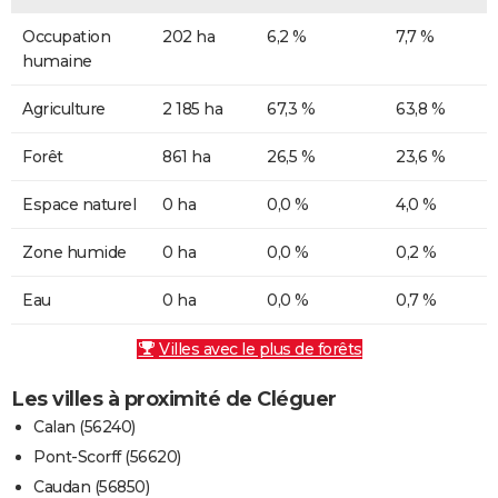
Occupation
202 ha
6,2 %
7,7 %
humaine
Agriculture
2 185 ha
67,3 %
63,8 %
Forêt
861 ha
26,5 %
23,6 %
Espace naturel
0 ha
0,0 %
4,0 %
Zone humide
0 ha
0,0 %
0,2 %
Eau
0 ha
0,0 %
0,7 %
Villes avec le plus de forêts
Les villes à proximité de Cléguer
Calan (56240)
Pont-Scorff (56620)
Caudan (56850)