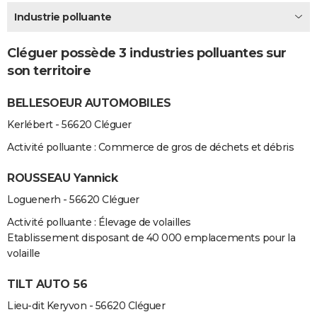
City break
Voyage de noces
Climat
Destinations
Voyage nature
Forum
+
Industrie polluante
PHOTO
GUIDES D'ACHAT
Cléguer possède 3 industries polluantes sur
son territoire
BONS PLANS
BELLESOEUR AUTOMOBILES
CARTE DE VOEUX
Kerlébert - 56620 Cléguer
Carte Bonne année
Carte Pâques
Carte de Noël
Carte Saint-Valentin
Carte d'anniversaire
DICTIONNAIRE
Activité polluante : Commerce de gros de déchets et débris
Biographies
Expressions
Dictionnaire
Citations
Proverbes
PROGRAMME TV
ROUSSEAU Yannick
COPAINS D'AVANT
Loguenerh - 56620 Cléguer
Se connecter
Collèges
Universités
Service militaire
S'inscrire
Lycées
Primaires
Entreprises
Avis de recherche
AVIS DE DÉCÈS
Activité polluante : Élevage de volailles
Etablissement disposant de 40 000 emplacements pour la
FORUM
volaille
Lifestyle
Sport
Television
Cinema
Bricolage
Culture
Auto
Voyage
TILT AUTO 56
Lieu-dit Keryvon - 56620 Cléguer