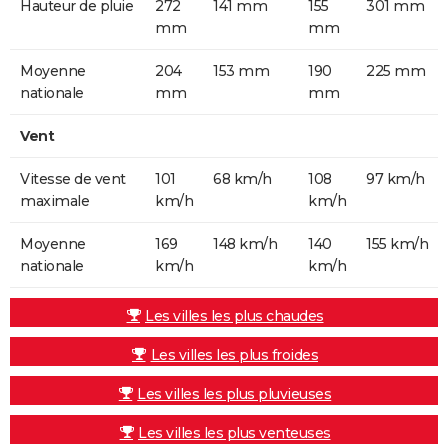
Hauteur de pluie
272
141 mm
155
301 mm
mm
mm
Moyenne
204
153 mm
190
225 mm
nationale
mm
mm
Vent
Vitesse de vent
101
68 km/h
108
97 km/h
maximale
km/h
km/h
Moyenne
169
148 km/h
140
155 km/h
nationale
km/h
km/h
Les villes les plus chaudes
Les villes les plus froides
Les villes les plus pluvieuses
Les villes les plus venteuses