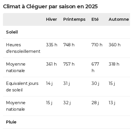
Climat à Cléguer par saison en 2025
Hiver
Printemps
Eté
Automne
Soleil
Heures
335 h
748 h
710 h
360 h
d'ensoleillement
Moyenne
361 h
757 h
677
318 h
nationale
h
Equivalent jours
14 j
31 j
30 j
15 j
de soleil
Moyenne
15 j
32 j
28 j
13 j
nationale
Pluie