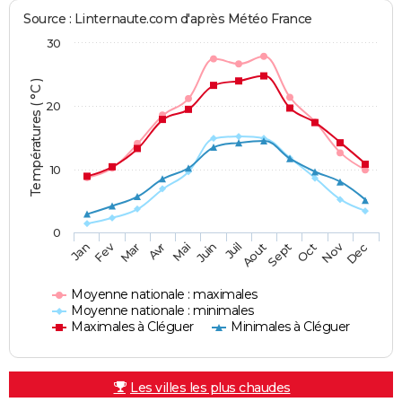
Source : Linternaute.com d'après Météo France
30
Températures ( °C )
20
10
0
Fev
Nov
Jan
Mar
Avr
Mai
Juin
Juil
Aout
Sept
Oct
Dec
Moyenne nationale : maximales
Moyenne nationale : minimales
Maximales à Cléguer
Minimales à Cléguer
Les villes les plus chaudes