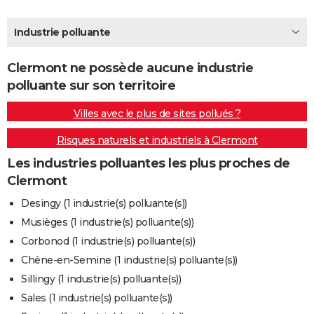
City break
Voyage de noces
Climat
Destinations
Voyage nature
Forum
+
PHOTO
Industrie polluante
GUIDES D'ACHAT
Clermont ne possède aucune industrie
BONS PLANS
polluante sur son territoire
CARTE DE VOEUX
Villes avec le plus de sites pollués ?
Carte Bonne année
Carte Pâques
Carte de Noël
Carte Saint-Valentin
Carte d'anniversaire
DICTIONNAIRE
Risques naturels et industriels à Clermont
Biographies
Expressions
Dictionnaire
Citations
Proverbes
PROGRAMME TV
Les industries polluantes les plus proches de
Clermont
COPAINS D'AVANT
Desingy (1 industrie(s) polluante(s))
Se connecter
Collèges
Universités
Service militaire
S'inscrire
Lycées
Primaires
Entreprises
Avis de recherche
AVIS DE DÉCÈS
Musièges (1 industrie(s) polluante(s))
Corbonod (1 industrie(s) polluante(s))
FORUM
Chêne-en-Semine (1 industrie(s) polluante(s))
Lifestyle
Sport
Television
Cinema
Bricolage
Culture
Auto
Voyage
Sillingy (1 industrie(s) polluante(s))
Sales (1 industrie(s) polluante(s))