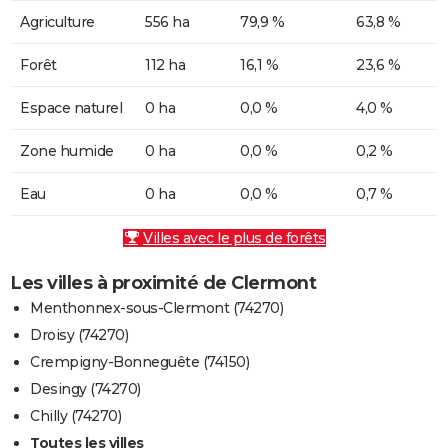
Agriculture
556 ha
79,9 %
63,8 %
Forêt
112 ha
16,1 %
23,6 %
Espace naturel
0 ha
0,0 %
4,0 %
Zone humide
0 ha
0,0 %
0,2 %
Eau
0 ha
0,0 %
0,7 %
Villes avec le plus de forêts
Les villes à proximité de Clermont
Menthonnex-sous-Clermont (74270)
Droisy (74270)
Crempigny-Bonneguête (74150)
Desingy (74270)
Chilly (74270)
Toutes les villes