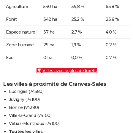
Agriculture
540 ha
39,8 %
63,8 %
Forêt
342 ha
25,2 %
23,6 %
Espace naturel
37 ha
2,7 %
4,0 %
Zone humide
25 ha
1,9 %
0,2 %
Eau
0 ha
0,0 %
0,7 %
Villes avec le plus de forêts
Les villes à proximité de Cranves-Sales
Lucinges (74380)
Juvigny (74100)
Bonne (74380)
Ville-la-Grand (74100)
Vétraz-Monthoux (74100)
Toutes les villes