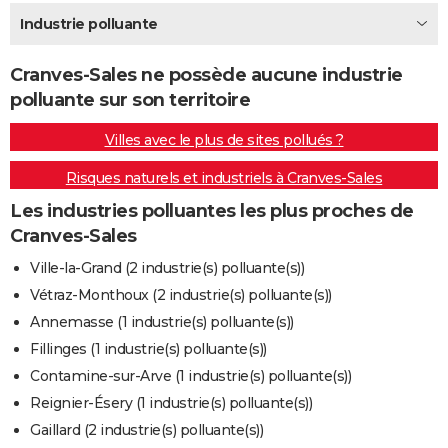
City break
Voyage de noces
Climat
Destinations
Voyage nature
Forum
+
Industrie polluante
PHOTO
GUIDES D'ACHAT
Cranves-Sales ne possède aucune industrie
polluante sur son territoire
BONS PLANS
Villes avec le plus de sites pollués ?
CARTE DE VOEUX
Risques naturels et industriels à Cranves-Sales
Carte Bonne année
Carte Pâques
Carte de Noël
Carte Saint-Valentin
Carte d'anniversaire
DICTIONNAIRE
Les industries polluantes les plus proches de
Biographies
Expressions
Dictionnaire
Citations
Proverbes
PROGRAMME TV
Cranves-Sales
COPAINS D'AVANT
Ville-la-Grand (2 industrie(s) polluante(s))
Vétraz-Monthoux (2 industrie(s) polluante(s))
Se connecter
Collèges
Universités
Service militaire
S'inscrire
Lycées
Primaires
Entreprises
Avis de recherche
AVIS DE DÉCÈS
Annemasse (1 industrie(s) polluante(s))
FORUM
Fillinges (1 industrie(s) polluante(s))
Contamine-sur-Arve (1 industrie(s) polluante(s))
Lifestyle
Sport
Television
Cinema
Bricolage
Culture
Auto
Voyage
Reignier-Ésery (1 industrie(s) polluante(s))
Gaillard (2 industrie(s) polluante(s))