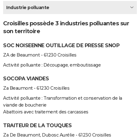
City break
Voyage de noces
Climat
Destinations
Voyage nature
Forum
+
Industrie polluante
PHOTO
GUIDES D'ACHAT
Croisilles possède 3 industries polluantes sur
son territoire
BONS PLANS
SOC NOISEENNE OUTILLAGE DE PRESSE SNOP
CARTE DE VOEUX
ZA de Beaumont - 61230 Croisilles
Carte Bonne année
Carte Pâques
Carte de Noël
Carte Saint-Valentin
Carte d'anniversaire
DICTIONNAIRE
Activité polluante : Découpage, emboutissage
Biographies
Expressions
Dictionnaire
Citations
Proverbes
PROGRAMME TV
SOCOPA VIANDES
COPAINS D'AVANT
Za Beaumont - 61230 Croisilles
Se connecter
Collèges
Universités
Service militaire
S'inscrire
Lycées
Primaires
Entreprises
Avis de recherche
AVIS DE DÉCÈS
Activité polluante : Transformation et conservation de la
viande de boucherie
FORUM
Abattoirs avec traitement des carcasses
Lifestyle
Sport
Television
Cinema
Bricolage
Culture
Auto
Voyage
TRAITEUR DE LA TOUQUES
Za De Beaumont, Dubosc Aurélie - 61230 Croisilles