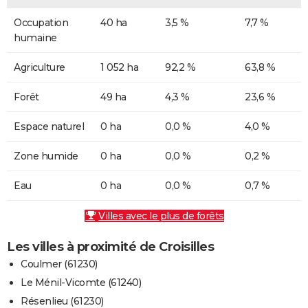
Occupation
40 ha
3,5 %
7,7 %
humaine
Agriculture
1 052 ha
92,2 %
63,8 %
Forêt
49 ha
4,3 %
23,6 %
Espace naturel
0 ha
0,0 %
4,0 %
Zone humide
0 ha
0,0 %
0,2 %
Eau
0 ha
0,0 %
0,7 %
Villes avec le plus de forêts
Les villes à proximité de Croisilles
Coulmer (61230)
Le Ménil-Vicomte (61240)
Résenlieu (61230)